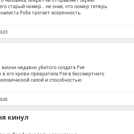
го человека, Мира Рэй отправляет серию
его старый номер… не зная, что номер теперь
налиста Роба трогает искренность
и. Когда ему поручают написать статью о
заручается поддержкой певицы, чтобы
ться с Мирой… и завоевать её сердце. Фильм
2023
ами на латышском и русском языках.
 жизни недавно убитого солдата Рэя
 в его крови превратила Рэя в бессмертного
человеческой силой и способностью
нтролируя тело Рэя, компания влияет на его
ой пойдет на все, чтобы выяснить правду!
субтитрами на латышском и русском языках.
2020
ня кинул