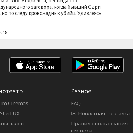
ги из Лос-Анджелеса, неожиданно
дународного заговора, когда бывший Одри
ущих по следу кровожадных убийц. Удивляясь
 нелегкое дело спасения мира. Их ждет полная
ионская гонка по всей Европе. Фильм на
и на латышском и русском языках.
2018
нотеатр
Разное
um Cinemas
FAQ
SI и LUX
✉️ Новостная рассылка
аны залов
Правила пользования
системы