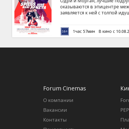
Одри и Морган, лучшие подру
оказываются в эпицентре меж
заявляется к ней с толпой ид
сами себе, девушки берутся за
опасностей — и киллеров — шп
английском языке с субтитрам
1час 57мин
В кино с 10.08.
Forum Cinemas
Ки
О компании
For
Вакансии
PEP
Контакты
Пл