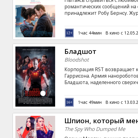
Пытаясь справиться с любимо
Кинозакуски
романтических сообщений на 
принадлежит Робу Бернсу. Жур
сообщений незнакомой девушк
B2B
суперзвезде Селин Дион, он 
придумать, как лично встрети
1час 44мин
В кино с 12.05.
на английском языке с субтитр
Клуб
Бладшот
Bloodshot
Корпорация RST возвращает к
Гаррисона. Армия нанороботов
Бладшота, наделенного сверх
мгновенно самоисцеляться. Ко
разум и воспоминания. Но гер
Фильм на английском языке с 
1час 49мин
В кино с 13.03.
Шпион, который ме
The Spy Who Dumped Me