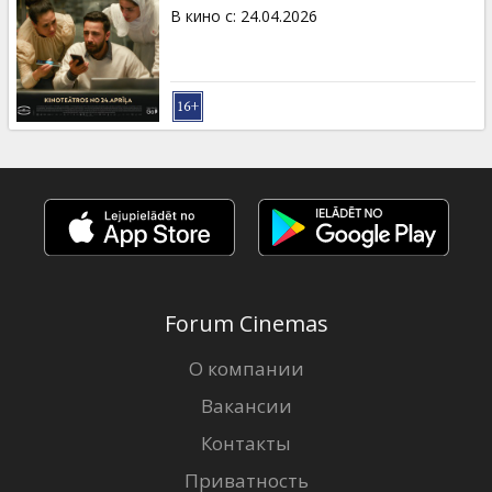
Кинозакуски
В кино с
:
24.04.2026
B2B
Клуб
Forum Cinemas
О компании
Вакансии
Контакты
Приватность