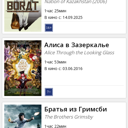
Кинозакуски
Nation of Kazakhstan (2006)
1час 25мин
B2B
В кино с
:
14.09.2025
Клуб
Алиса в Зазеркалье
Alice Through the Looking Glass
1час 53мин
В кино с
:
03.06.2016
Братья из Гримсби
The Brothers Grimsby
1час 22мин