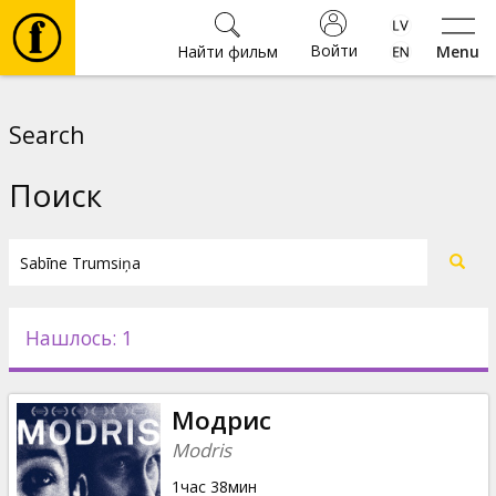
Войти
Найти фильм
Menu
Фильмы
Search
Билеты
Поиск
Культура
Мероприятия
Нашлось: 1
Новости
Модрис
Подарки
Modris
1час 38мин