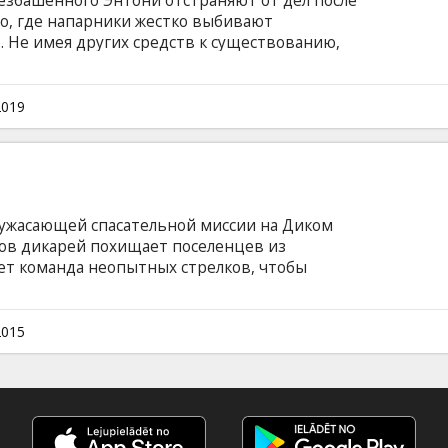
езбашенного Энтони отстраняют от дел после
део, где напарники жестко выбивают
 Не имея других средств к существованию,
иминальном подполье, где их главным врагом
ьмы Генри Джонс, мечтающий о мести
 языке с субтитрами на латышском и русском
2019
ужасающей спасательной миссии на Диком
лов дикарей похищает поселенцев из
ет команда неопытных стрелков, чтобы
 оказывается более безжалостным, чем кто-
оставив свою миссию и жизнь под угрозу.
тория о настоящих мужчинах, бросивших
2015
я на грани между бесславной жизнью и и
а английском языке с субтитрами на