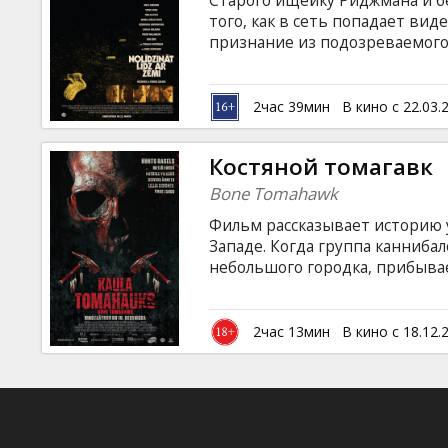
Старого ищейку Риджмана и б
Кинозакуски
того, как в сеть попадает ви
признание из подозреваемого.
экс-копы находят работу в кр
B2B
становится вышедший из тюр
полиции. Фильм на английском
2час 39мин
В кино с 22.03.
языках.
Клуб
Костяной томагавк
Bone Tomahawk
Фильм рассказывает историю 
Западе. Когда группа канниба
небольшого городка, прибыва
вернуть их домой. Но их враг
либо мог себе представить, п
"Костяной томагавк" — это ис
2час 13мин
В кино с 18.12.
вызов опасности и оказавшихс
героической смертью. Фильм н
латышском и русском языках.