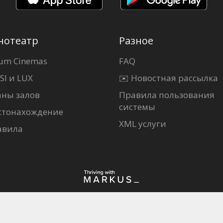
нотеатр
Разное
um Cinemas
FAQ
SI и LUX
✉️ Новостная рассылка
аны залов
Правила пользования
системы
стонахождение
XML услуги
авила