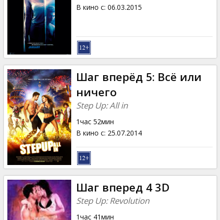
Кинозакуски
В кино с
:
06.03.2015
B2B
Клуб
Шаг вперёд 5: Всё или
ничего
Step Up: All in
1час 52мин
В кино с
:
25.07.2014
Шаг вперед 4 3D
Step Up: Revolution
1час 41мин