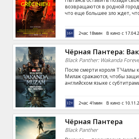
Пытаясь оставить позади сво
Кинозакуски
возвращаются в родной город,
что еще большее зло ждет, чт
языке с субтитрами на латышск
B2B
2час 18мин
В кино с 17.04.
Клуб
Чёрная Пантера: Ва
Black Panther: Wakanda Forev
После смерти короля Т`Чаллы 
Милаж сражаются, чтобы защи
английском языке с субтитрам
формате 2D и 3D.
2час 41мин
В кино с 10.11.
Чёрная Пантера
Black Panther