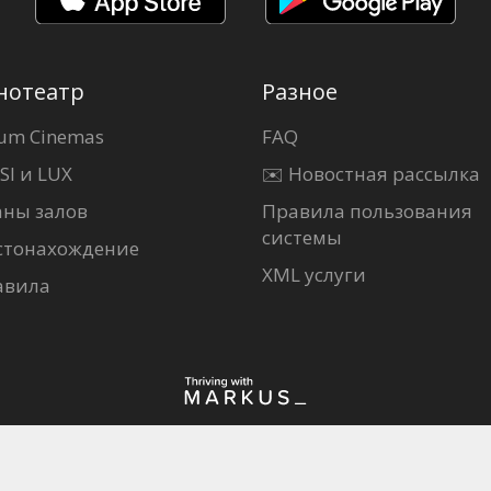
нотеатр
Разное
um Cinemas
FAQ
SI и LUX
✉️ Новостная рассылка
аны залов
Правила пользования
системы
стонахождение
XML услуги
авила