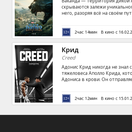
Ваканда — территория дикой А
скрываются залежи уникальног
него, разоряя всё на своём пу
таинственный дух саванны — 
много лет беда снова приходи
современных технологий. Т`Ча
2час 14мин
В кино с 16.02.
именно ему предстоит возрод
надев маску Чёрной Пантеры. 
Крид
латышском и русском языках. С
Creed
Адонис Крид никогда не знал с
тяжеловеса Аполло Крида, кот
Адониса в крови. Он отправля
хотя тот давно отошел от бокс
тренером. Рокки видит в Адон
серьезным боям, - впрочем, с
2час 12мин
В кино с 15.01.
смертельную схватку с, возмо
Фильм на английском языке с 