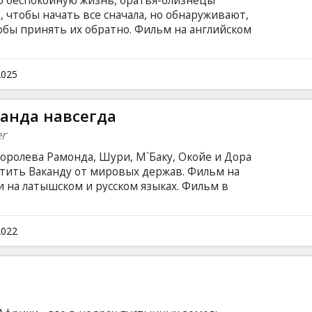
ю беспокойную жизнь, братья-близнецы
 чтобы начать все сначала, но обнаруживают,
обы принять их обратно. Фильм на английском
ом и русском языках.
2025
канда навсегда
er
королева Рамонда, Шури, М`Баку, Окойе и Дора
тить Ваканду от мировых держав. Фильм на
и на латышском и русском языках. Фильм в
2022