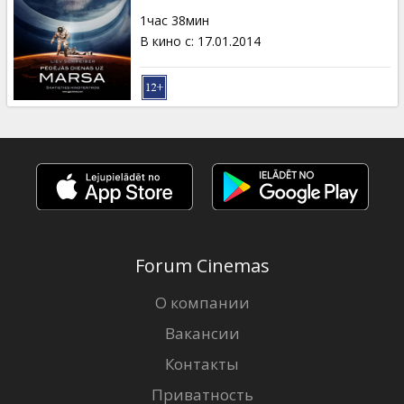
Кинозакуски
1час 38мин
В кино с
:
17.01.2014
B2B
Клуб
Forum Cinemas
О компании
Вакансии
Контакты
Приватность