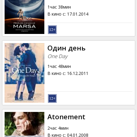
Кинозакуски
1час 38мин
В кино с
:
17.01.2014
B2B
Клуб
Один день
One Day
1час 48мин
В кино с
:
16.12.2011
Atonement
2час 4мин
В кино с
:
04.01.2008