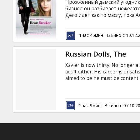
Прожженный дамский угодник А
бизнес: он разбивает нежелат
Дело идет как по маслу, пока
заказ — ему поручено разлучи
Дюри, Ванесса Паради, Жюли Ф
Чамейл Автор сценария: Лоре
1час 45мин
В кино с 10.12.
языках с субтитрами на латышс
Russian Dolls, The
Xavier is now thirty. No longer a 
adult either. His career is unsat
aimed to be he must be content wi
His greatest "achievement" in "lit
corny TV soap ! His sentimental 
stands and unfinished romances.
beautiful outside and inside suc
2час 9мин
В кино с 07.10.2
ever bring his life into focus?