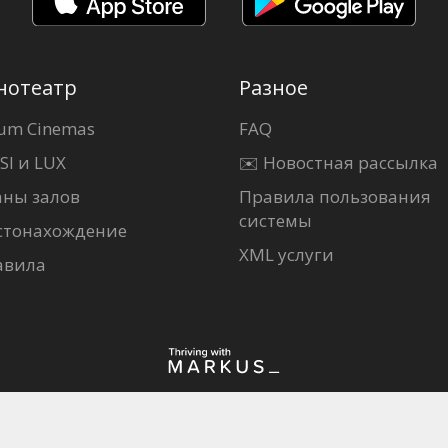
нотеатр
Разное
um Cinemas
FAQ
SI и LUX
✉️ Новостная рассылка
аны залов
Правила пользования
системы
стонахождение
XML услуги
авила