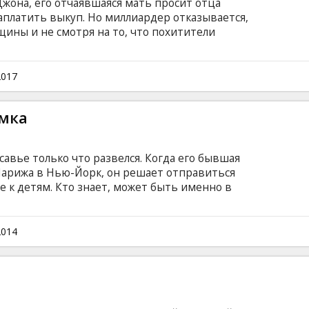
жона, его отчаявшаяся мать просит отца
заплатить выкуп. Но миллиардер отказывается,
щины и не смотря на то, что похитители
Неожиданно женщина обретает союзника в
ра, бывшего сотрудника ЦРУ… Фильм на
ках с субтитрами на латышском и русском
2017
омка
савье только что развелся. Когда его бывшая
Парижа в Нью-Йорк, он решает отправиться
е к детям. Кто знает, может быть именно в
х смешений, Ксавье удастся наконец
не простой судьбой? Романтическая комедия
е третий фильм режиссера Седрика Клапиша о
2014
омились в фильмах «Испанка»
.