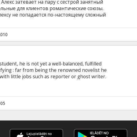
лекс затевает на пару с сестрой занятный
ельные для клиентов романтические союзы.
 Алексу не попадается по-настоящему сложный
ть поистине идеальную пару. В ролях: Ромен
ерье, Франсуа Дамьен Режиссер: Паскаль
н Зэйтун Фильм на английском и французском
2010
ком и русском языках.
student, he is not yet a well-balanced, fulfilled
isfying : far from being the renowned novelist he
th little jobs such as reporter or ghost writer.
erature" is his collaboration to the script of a
life is not much better, rhythmed by one night
 It looks as if when he seduces a woman
h as Kassia or Wendy he can't keep them. Will he
005