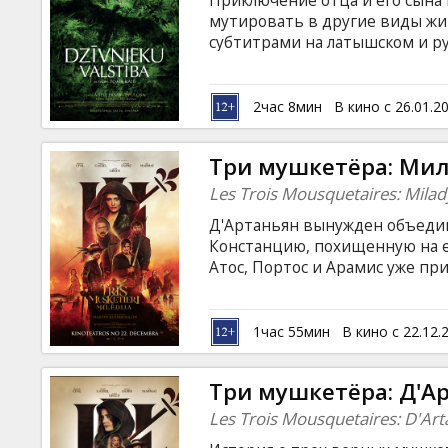
Приключение отца и его сына 
Кинозакуски
мутировать в другие виды жи
субтитрами на латышском и ру
B2B
2час 8мин
В кино с 26.01.2
Клуб
Три мушкетёра: Ми
Les Trois Mousquetaires: Milad
Д'Артаньян вынужден объедин
Констанцию, похищенную на ег
Атос, Портос и Арамис уже пр
разрушает старые союзы. Филь
латышском и русском языках.
1час 55мин
В кино с 22.12.
Три мушкетёра: Д'А
Les Trois Mousquetaires: D'Ar