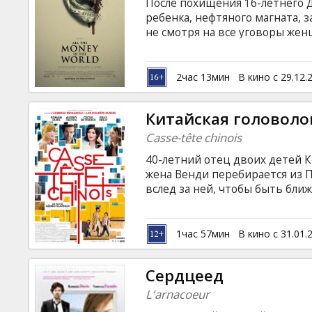
После похищения 16-летнего Д
ребенка, нефтяного магната, 
не смотря на все уговоры жен
становятся все брутальней. 
лице консультанта миллиарде
английском и итальянском язы
2час 13мин
В кино с 29.12.
языках.
Китайская головол
Casse-tête chinois
40-летний отец двоих детей К
жена Венди перебирается из 
вслед за ней, чтобы быть ближ
это городе, полном культурны
разобраться со своей отнюдь 
«Китайская головоломка» - уж
1час 57мин
В кино с 31.01.
героях, с которыми мы познак
(«Еврококтейль») и «Красотки»
Сердцеед
L'arnacoeur