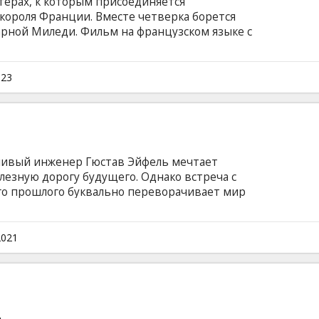
терах, к которым присоединяется
короля Франции. Вместе четверка борется
арной Миледи. Фильм на французском языке с
сском языках.
023
тливый инженер Гюстав Эйфель мечтает
езную дорогу будущего. Однако встреча с
го прошлого буквально переворачивает мир
й роман вдохновляет его на создание
шедевра – гигантской ажурной башни,
рижа, романтики и любви. Фильм на
2021
ми на латышском и русском языках.