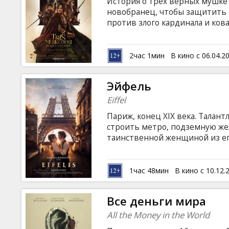
История о трех верных мушке
новобранец, чтобы защитить 
против злого кардинала и ков
субтитрами на латышском и ру
2час 1мин
В кино с 06.04.2
Эйфель
Eiffel
Париж, конец XIX века. Талан
строить метро, подземную жел
таинственной женщиной из е
Эйфеля. Их головокружительны
немыслимого архитектурного 
ставшей в итоге символом Па
1час 48мин
В кино с 10.12.
французском языке с субтитра
Все деньги мира
All the Money in the World