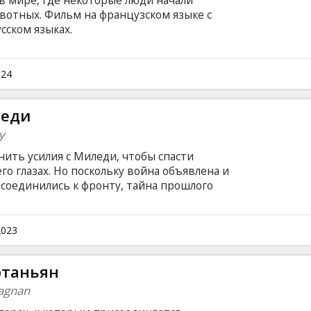
в мире, где некоторые люди начали
вотных. Фильм на французском языке с
сском языках.
024
леди
y
ить усилия с Миледи, чтобы спасти
о глазах. Но поскольку война объявлена и
исоединились к фронту, тайна прошлого
м на французском языке с субтитрами на
2023
ртаньян
tagnan