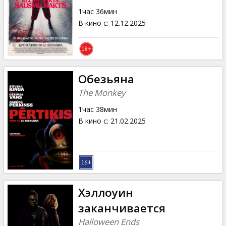
Кинозакуски
1час 36мин
В кино с
:
12.12.2025
B2B
Клуб
Обезьяна
The Monkey
1час 38мин
В кино с
:
21.02.2025
Хэллоуин
заканчивается
Halloween Ends