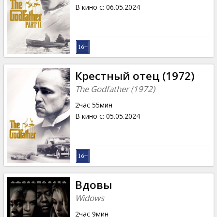
Кинозакуски
В кино с
:
06.05.2024
B2B
Клуб
Крестный отец (1972)
The Godfather (1972)
2час 55мин
В кино с
:
05.05.2024
Вдовы
Widows
2час 9мин