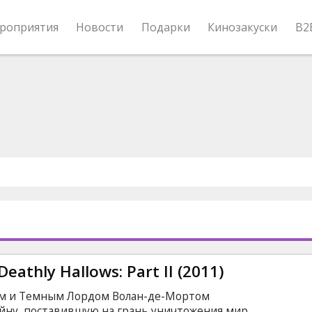
роприятия
Новости
Подарки
Кинозакуски
B2
eathly Hallows: Part II (2011)
ом и Темным Лордом Волан-де-Мортом
йну, поставившую на грань уничтожения мир