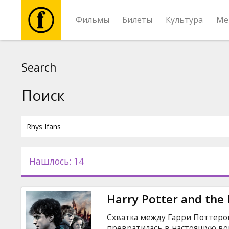
Фильмы
Билеты
Культура
Ме
Фильмы
Search
Билеты
Поиск
Культура
Мероприятия
Нашлось: 14
Новости
Harry Potter and the D
Подарки
Схватка между Гарри Поттер
превратилась в настоящую во