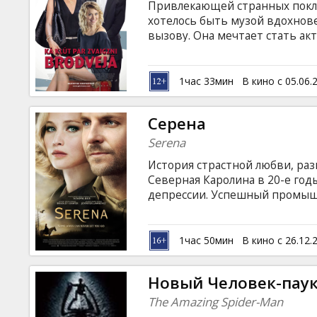
Привлекающей странных покло
хотелось быть музой вдохнов
вызову. Она мечтает стать ак
очень близка к этому. Ее клие
режиссер с Бродвея Альберт (а
женщин, предлагая круглую сум
1час 33мин
В кино с 05.06.
прежней жизни и станут стрем
языке с субтитрами на латышск
Серена
Serena
История страстной любви, ра
Северная Каролина в 20-е год
депрессии. Успешный промыш
жены очаровательную Серену. 
имела никакого отношения к л
мужа, удивляет подчиненных
1час 50мин
В кино с 26.12.
подходом к делу и целеустре
Новый Человек-пау
The Amazing Spider-Man