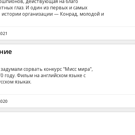
ршпионов, действующая на благо
тных глаз. И один из первых и самых
 истории организации — Конрад, молодой и
го. Как и многие его друзья он мечтал
 итоге оказался втянут в тайный мир шпионов
 языке с субтитрами на латышском и русском
2021
ение
задумали сорвать конкурс "Мисс мира",
 году. Фильм на английском языке с
сском языках.
2020