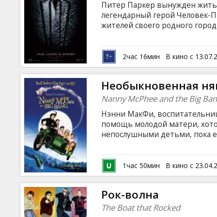
Питер Паркер вынужден жить 
легендарный герой Человек-
жителей своего родного города
результате провалившегося г
доктор Курт Коннерс превращ
панику на жителей округи. В 
2час 16мин
В кино с 13.07.
маньяк Клетус Кэсэди, уже п
Hеобыкновенная ня
Nanny McPhee and the Big Ba
Нэнни МакФи, воспитательниц
помощь молодой матери, хото
непослушными детьми, пока ее
Thompson, Maggie Gyllenhaal, R
White Фильм на английском яз
языках.
1час 50мин
В кино с 23.04.
Рок-волна
The Boat that Rocked