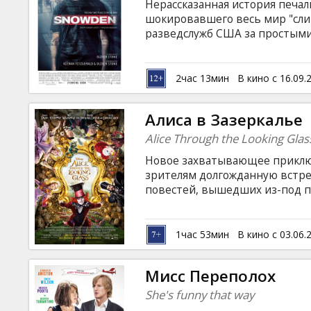
Нерассказанная история печал
шокировавшего весь мир "сли
разведслужб США за простым
розыскиваемым человеком на п
предателем... Фильм Оливера 
Сноуден совершил то, что сов
2час 13мин
В кино с 16.09.
пожертвовать. Фильм на англ
русском языках.
Алиса в Зазеркалье
Alice Through the Looking Glas
Новое захватывающее приключ
зрителям долгожданную встре
повестей, вышедших из-под пе
героине предстоит отправить
неожиданностей и ярких откры
Шляпника. Фильм на английско
1час 53мин
В кино с 03.06.
русском языках. Сеансы в форм
Мисс Переполох
She's funny that way