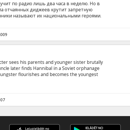
звучит по радио лишь два часа в неделю. Но в
ппа отчаянных диджеев крутит запретную
онники называют их национальными героями.
ионов человек. Но правительство считает их
илами стараются прекратить вещание.
ирать: бежать или наплевать на закон и
2009
cter sees his parents and younger sister brutally
 uncle later finds Hannibal in a Soviet orphanage
oungster flourishes and becomes the youngest
school in France. But the demons of his tragic
ashing a monster inside. Cast: Gaspard Ulliel,
ys Ifans Gong Li, Ingeborga Dapkunaite Directed
 with subtitles in Latvian and Russian.
007