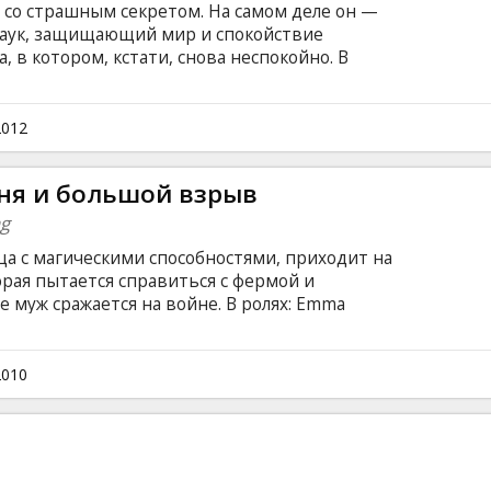
со страшным секретом. На самом деле он —
Паук, защищающий мир и спокойствие
, в котором, кстати, снова неспокойно. В
енетического эксперимента профессор физики
ается в жуткого Ящера, нагоняющего страх и
то же время на свободе оказывается известный
2012
одыскивающий себе новую жертву.
ня и большой взрыв
ng
а с магическими способностями, приходит на
рая пытается справиться с фермой и
 муж сражается на войне. В ролях: Emma
hys Ifans and Maggie Smith Режиссёр: Susanna
ыке с субтитрами на латышском и русском
2010