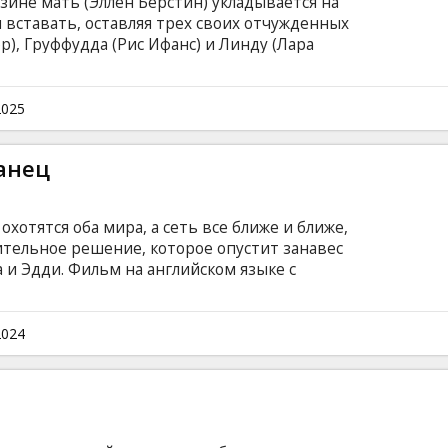
ине мать (Эллен Берстин) укладывается на
 вставать, оставляя трех своих отчужденных
р), Груффудда (Рис Ифанс) и Линду (Лара
ины. С помощью менеджеров магазина, Беллы
куса (Ф. Мюррей Абрахам), Дэвид и его братья
вительное путешествие, чтобы раскрыть
2025
ы. Фильм на английском языке с субтитрами
.
анец
охотятся оба мира, а сеть все ближе и ближе,
ительное решение, которое опустит занавес
и Эдди. Фильм на английском языке с
сском языках.
2024