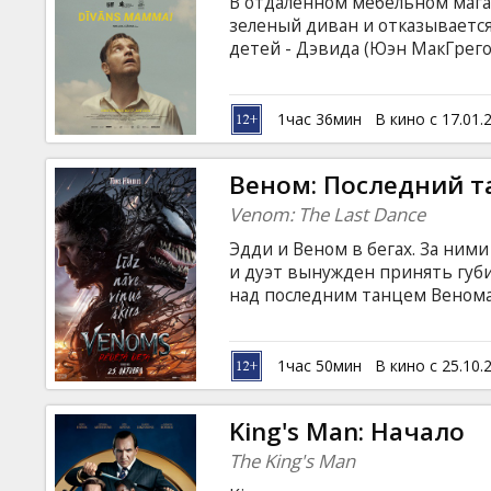
В отдаленном мебельном магаз
зеленый диван и отказывается
детей - Дэвида (Юэн МакГрего
Флинн Бойл) - выяснять прич
(Тейлор Рассел) и Марко и Мар
и сестры отправляются в уди
1час 36мин
В кино с 17.01.
судьбоносные семейные истин
на латышском и русском языках
Веном: Последний т
Venom: The Last Dance
Эдди и Веном в бегах. За ними 
и дуэт вынужден принять губ
над последним танцем Венома 
субтитрами на латышском и ру
1час 50мин
В кино с 25.10.
King's Man: Начало
The King's Man