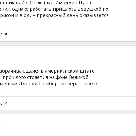
нников Изабелле (акт. Имоджен Путс)
ения, однако работать пришлось девушкой по
трисой и в один прекрасный день оказывается
нтом становится человек со странностями -
кт. Оуэн Уилсон). Ему нравится менять судьбы
му денег взамен на то, что они откажутся от
2015
иться к своей мечте. Фильм на английском
ом и русском языках.
зворачивающаяся в американском штате
ы прошлого столетия на фоне Великой
ленник Джордж Пембертон берет себе в
Несмотря на то, что до этого Серена не
есозаготовке, она, возглавив бизнес-империю
 своей предприимчивостью, ответственным
2014
мленностью.
к