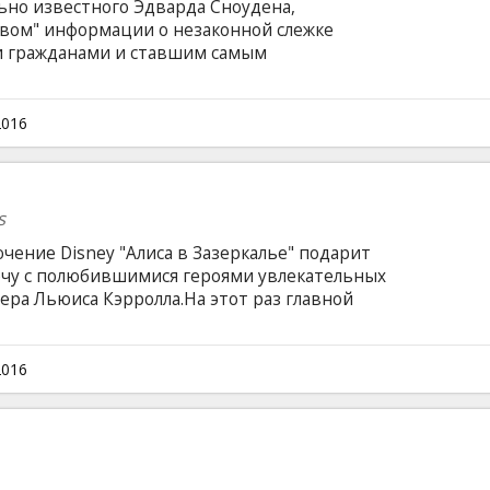
ьно известного Эдварда Сноудена,
вом" информации о незаконной слежке
и гражданами и ставшим самым
ланете. Его считают героем, его считают
Стоуна - попытка ответить на вопрос, зачем
ершил, и чем ему пришлось ради этого
2016
ийском языке с субтитрами на латышском и
s
ение Disney "Алиса в Зазеркалье" подарит
чу с полюбившимися героями увлекательных
ра Льюиса Кэрролла.На этот раз главной
ся в путешествие во времени, полное
тий, чтобы спасти своего друга, Безумного
м языке с субтитрами на латышском и
2016
ате 2D и 3D.