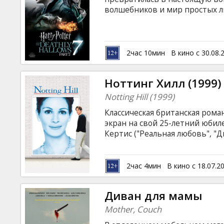
Кинозакуски
волшебников и мир простых лю
высоки. Волан-де-Морт, упив
приближается к своей темной
B2B
остановить Темного Лорда, Г
что у него есть... "Гарри Потт
2час 10мин
В кино с 30.08.
на все вопросы, заданные в п
Клуб
в истории киносага завершитс
Ноттинг Хилл (1999)
Notting Hill (1999)
Классическая британская ром
экран на свой 25-летний юбил
Кертис ("Реальная любовь", "
владелец книжной лавки в рай
счастливому стечению обстоя
известная актриса Анна Скотт
2час 4мин
В кино с 18.07.2
направляется к выходу, зная, 
некоторое время Уильям и Анн
Диван для мамы
начинается романтическое пр
Mother, Couch