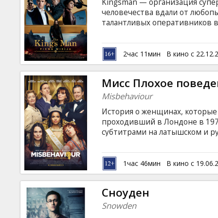
Kingsman — организация супе
человечества вдали от любопы
талантливых оперативников в
наглый сын герцога Оксфордско
служить на благо Англии, но в
и убийц. Фильм на английском
2час 11мин
В кино с 22.12.
языках.
Мисс Плохое повед
Misbehaviour
История о женщинах, которые 
проходивший в Лондоне в 1970
субтитрами на латышском и ру
1час 46мин
В кино с 19.06.
Сноуден
Snowden