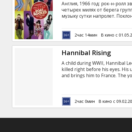
Англия, 1966 год: рок-н-ролл 
четырех милях от берега гру
музыку сутки напролет. Покл
Аудитория превышает 20 милл
врагами: чиновники любыми с
Радиопиратам приходится выб
2час 14мин
В кино с 01.05.
ждать последствий.
Hannibal Rising
A child during WWII, Hannibal Le
killed right before his eyes. His
and brings him to France. The y
person ever admitted to medical 
past torment and haunt him, unle
Ivan Marevich, Aaron Thomas, Rh
by Peter Webber Movie in English
2час 0мин
В кино с 09.02.2