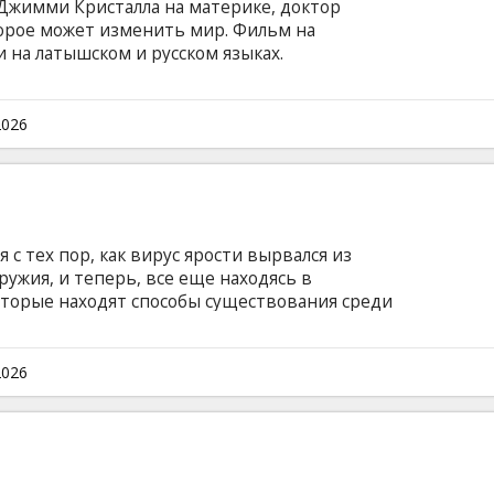
 Джимми Кристалла на материке, доктор
торое может изменить мир. Фильм на
и на латышском и русском языках.
2026
с тех пор, как вирус ярости вырвался из
ружия, и теперь, все еще находясь в
оторые находят способы существования среди
рупп выживших живет на небольшом острове,
инственной, хорошо защищенной дамбой.
субтитрами на латышском и русском языках.
2026