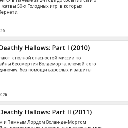
тся в Панеме за 24 года до событий саги о
ь жатвы 50-х Голодных игр, в которых
бернети.
026
Deathly Hallows: Part I (2010)
пают к полной опасностей миссии по
йны бессмертия Волдеморта, ключей к его
диночку, без помощи взрослых и защиты
рузей должны полагаться друг на друга как
он поджидают Tемные силы, а протест в душе
шить их союз навсегда. Друзья и враги Гарри
жиданном свете.
2026
eathly Hallows: Part II (2011)
ом и Темным Лордом Волан-де-Мортом