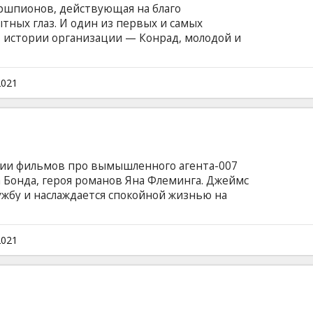
ршпионов, действующая на благо
тных глаз. И один из первых и самых
 истории организации — Конрад, молодой и
го. Как и многие его друзья он мечтал
 итоге оказался втянут в тайный мир шпионов
 языке с субтитрами на латышском и русском
2021
рии фильмов про вымышленного агента-007
 Бонда, героя романов Яна Флеминга. Джеймс
ужбу и наслаждается спокойной жизнью на
а острове появляется его старый друг Феликс
помощи. Миссия по спасению похищенного
 чем предполагалось изначально. Бонд
2021
венному злодею, вооруженному опасным
ьм на английском языке с субтитрами на