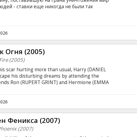
йну, поставившую на грань уничтожения мир
дей - ставки еще никогда не были так
ающийся своим бессмертием, стремительно
 цели и уничтожению Гарри Поттера. Чтобы
арри придется пожертвовать самым дорогим,
ер и Дары смерти. Часть вторая" даст ответы
2026
редыдущих сериях. В этом году самая успешная
я.
к Огня (2005)
Fire (2005)
his scar hurting more than usual, Harry (DANIEL
scape his disturbing dreams by attending the
friends Ron (RUPERT GRINT) and Hermione (EMMA
ignites the skies at the Quidditch campsite -
il Lord Voldemort. It's conjured by his followers,
ared to appear in public since Voldemort (RALPH
2026
 years ago - the night he murdered Harry's
н Феникса (2007)
Phoenix (2007)