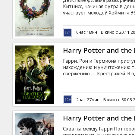
Действие фильма разворачивае
Кинозакуски
Китнисс, начиная с утра в ден
участвует молодой Хеймитч Э
B2B
0час 1мин
В кино с 20.11.2
Клуб
Harry Potter and the 
Гарри, Рон и Гермиона присту
нахождению и уничтожению та
свержению — Крестражей. В о
профессора Дамблдора, трое д
никогда раньше. Со всех стор
одного из них способен разру
предстают в совершенно нео
2час 27мин
В кино с 30.08.
Harry Potter and the D
Схватка между Гарри Поттер