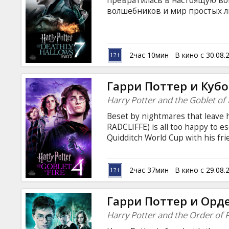
превратилась в настоящую во
волшебников и мир простых лю
высоки. Волан-де-Морт, упив
приближается к своей темной
остановить Темного Лорда, Г
что у него есть... "Гарри Потт
2час 10мин
В кино с 30.08.
на все вопросы, заданные в п
в истории киносага завершитс
Гарри Поттер и Кубо
Harry Potter and the Goblet of 
Beset by nightmares that leave 
RADCLIFFE) is all too happy to e
Quidditch World Cup with his 
WATSON). But something sinister 
the Dark Mark, the sign of the ev
the Death Eaters, who haven't d
2час 37мин
В кино с 29.08.
FIENNES) was last seen thirteen
parents.
Гарри Поттер и Орде
Harry Potter and the Order of 