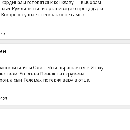
 кардиналы готовятся к конклаву — выборам
еркви. Руководство и организацию процедуры
 Вскоре он узнаёт несколько не самых
идатах на место Папы, а это может
ультат выборов и пошатнуть основы церкви.
ском, испанском и латинском языках с
025
сском языках.
ея
оянской войны Одиссей возвращается в Итаку,
ьством. Его жена Пенелопа окружена
н, а сын Телемах потерял веру в отца.
иссей стоит перед выбором – раскрыть свою
да. Найдя силы, он вступает в борьбу за
в решающий момент. Эмоциональная история
2025
представят «Одиссею» Гомера в новом свете.
субтитрами на латышском и английском