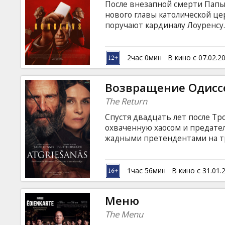
После внезапной смерти Папы
нового главы католической ц
поручают кардиналу Лоуренсу.
приятных тайн о главных канд
кардинально повлиять на рез
Фильм на английском, итальян
2час 0мин
В кино с 07.02.2
субтитрами на латышском и ру
Возвращение Одисс
The Return
Спустя двадцать лет после Тр
охваченную хаосом и предател
жадными претендентами на тро
Истощенный испытаниями, Од
личность или исчезнуть навсег
семью и царство, появляясь 
1час 56мин
В кино с 31.01.
и впечатляющая игра актеров 
Фильм на английском языке с 
Меню
языках.
The Menu