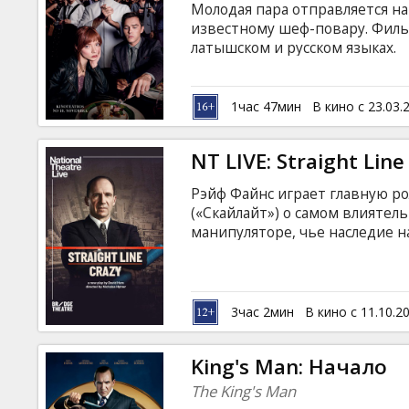
Молодая пара отправляется на
известному шеф-повару. Фильм
латышском и русском языках.
1час 47мин
В кино с 23.03.
NT LIVE: Straight Line
Рэйф Файнс играет главную ро
(«Скайлайт») о самом влиятел
манипуляторе, чье наследие н
без перерыва Роберт Мозес эк
обаяние и запугивание. Изн
жизнь рабочих Нью-Йорка, он 
автомагистрали, чтобы соеди
3час 2мин
В кино с 11.10.2
King's Man: Начало
The King's Man