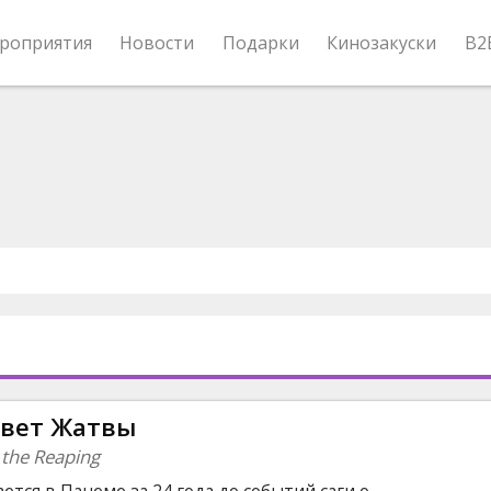
роприятия
Новости
Подарки
Кинозакуски
B2
свет Жатвы
 the Reaping