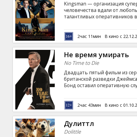
Kingsman — организация супе
человечества вдали от любопы
талантливых оперативников в
наглый сын герцога Оксфордско
служить на благо Англии, но в
и убийц. Фильм на английском
2час 11мин
В кино с 22.12.
языках.
Не время умирать
No Time to Die
Двадцать пятый фильм из се
британской разведки Джеймса
Бонд оставил оперативную сл
Ямайке. Все меняется, когда н
Лейтер из ЦРУ с просьбой о 
ученого оказывается опаснее,
2час 43мин
В кино с 01.10.
попадает в ловушку к таинст
технологическим оружием. Фил
Дулиттл
латышском и русском языках.
Dolittle