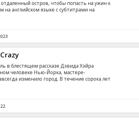
 отдаленный остров, чтобы попасть на ужин к
 на английском языке с субтитрами на
2023
 Crazy
ль в блестящем рассказе Дэвида Хэйра
ьном человеке Нью-Йорка, мастере-
авсегда изменило город. В течение сорока лет
сплуатировал власть имущих, сочетая
ачально движимый решимостью улучшить
создал парки, мосты и 627 миль скоростной
нить людей с природой.
022