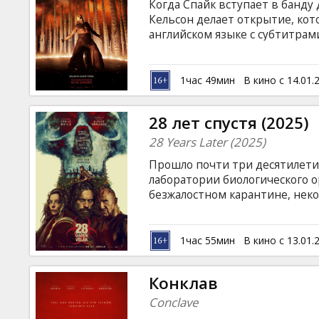
Когда Спайк вступает в банду
Кельсон делает открытие, ко
английском языке с субтитрам
1час 49мин
В кино с 14.01.
28 лет спустя (2025)
28 Years Later (2025)
Прошло почти три десятилетия 
лаборатории биологического о
безжалостном карантине, нек
зараженных. Одна из таких г
соединенном с материком ед
Фильм на английском языке с 
1час 55мин
В кино с 13.01.
Конклав
Conclave