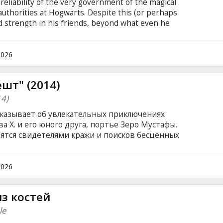
reliability of the very government of the magical
uthorities at Hogwarts. Despite this (or perhaps
nd strength in his friends, beyond what even he
earable sacrifice.
2026
шт" (2014)
14)
сказывает об увлекательных приключениях
а Х. и его юного друга, портье Зеро Мустафы.
ятся свидетелями кражи и поисков бесценных
рьбы за огромное состояние богатой семьи
 в Европе между двумя кровопролитными
глийском языке с субтитрами на латышском
2026
из костей
le