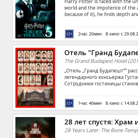
Harry Potter is faced with the un
world and the impotence of the a
because of it), he finds depth a
knew; boundless loyalty; and unb
2час 20мин
В кино с 29.08.
Отель "Гранд Будапе
The Grand Budapest Hotel (20
„Oтель „Гранд Будапешт”” рас
легендарного консьержа Густав
Сотрудники гостиницы станов
картин эпохи Возрождения, бо
и… драматических изменений
войнами XX века. Фильм на ан
1час 40мин
В кино с 14.08.
языке.
28 лет спустя: Храм 
28 Years Later: The Bone Temp