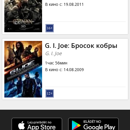
Кинозакуски
В кино с
:
19.08.2011
B2B
Клуб
G. I. Joe: Бросок кобры
G. I. Joe
1час 56мин
В кино с
:
14.08.2009