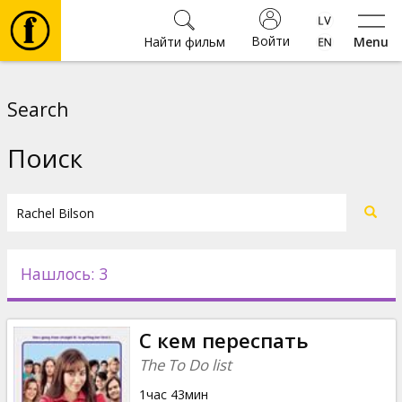
Войти
Найти фильм
Menu
Фильмы
Search
Билеты
Поиск
Культура
Мероприятия
Нашлось: 3
Новости
С кем переспать
Подарки
The To Do list
1час 43мин