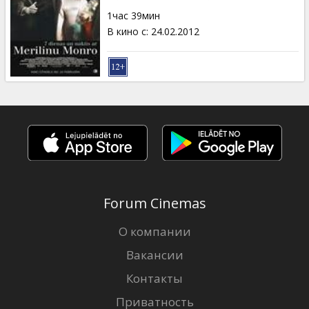
Кинозакуски
1час 39мин
В кино с
:
24.02.2012
B2B
Клуб
Forum Cinemas
О компании
Вакансии
Контакты
Приватность