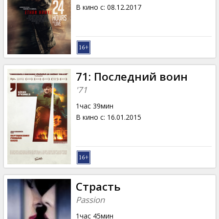
Кинозакуски
В кино с
:
08.12.2017
B2B
Клуб
71: Последний воин
'71
1час 39мин
В кино с
:
16.01.2015
Страсть
Passion
1час 45мин