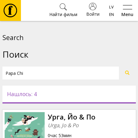
Войти
Найти фильм
Menu
Фильмы
Search
Билеты
Поиск
Культура
Мероприятия
Нашлось: 4
Новости
Урга, Йо & По
Подарки
Urga, Jo & Po
0час 53мин