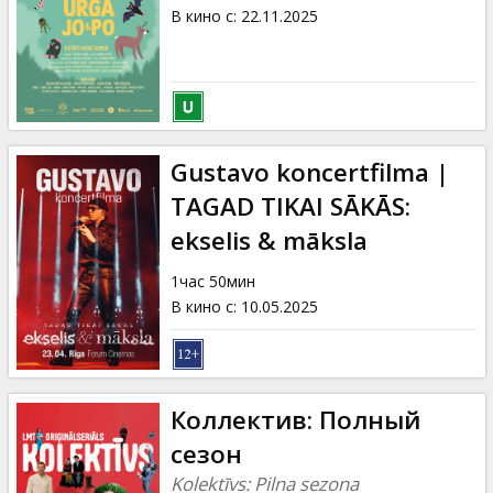
Кинозакуски
В кино с
:
22.11.2025
B2B
Клуб
Gustavo koncertfilma |
TAGAD TIKAI SĀKĀS:
ekselis & māksla
1час 50мин
В кино с
:
10.05.2025
Коллектив: Полный
сезон
Kolektīvs: Pilna sezona