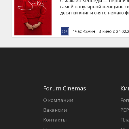
О Жаклин Кеннеди — первой л
самой популярной женщине св
десятки книг и снято немало 
один из трагических моменто
президента Кеннеди в Даллас
показав эти события глазами 
1час 42мин
В кино с 24.02.
стойкостью, достоинством и с
пережила эта женщина? Фильм
латышском и русском языках.
Forum Cinemas
Ки
О компании
For
Вакансии
PEP
Контакты
Пл