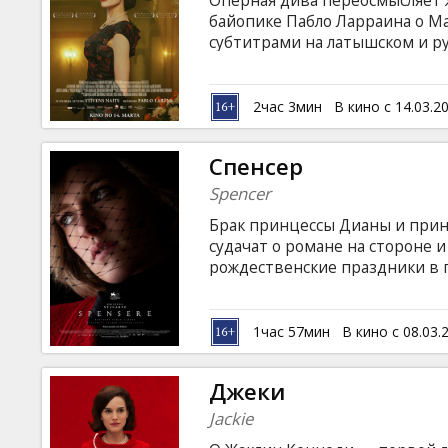
Оперная дива переосмысляет 
Кинозакуски
байопике Пабло Ларраина о Ма
субтитрами на латышском и ру
B2B
2час 3мин
В кино с 14.03.2
Клуб
Спенсер
Spencer
Брак принцессы Дианы и прин
судачат о романе на стороне 
рождественские праздники в 
изображает мир. Они едят и 
на охоту, но сможет ли Диана
языке с субтитрами на латышск
1час 57мин
В кино с 08.03.
Джеки
Jackie