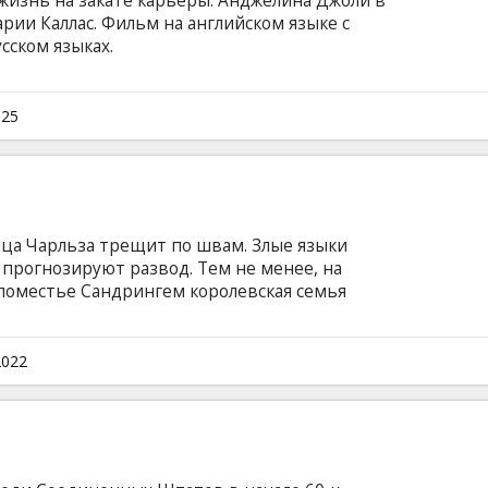
жизнь на закате карьеры. Анджелина Джоли в
рии Каллас. Фильм на английском языке с
сском языках.
025
ца Чарльза трещит по швам. Злые языки
и прогнозируют развод. Тем не менее, на
поместье Сандрингем королевская семья
пьют за одним столом, традиционно выезжают
 продолжать эту игру? Фильм на английском
ом и русском языках.
2022