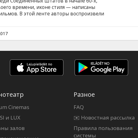
еди Соединенных Штатов в начале 60-х,
оего времени, иконе стиля — написаны
фильмов. В этой ленте авторы воспроизвели
в в американской истории — убийство
е — и последовавшие за ним несколько дней,
самой Жаклин. Весь мир восхищался ее
2017
амообладанием.Но что на самом деле
 на английском языке с субтитрами на
нотеатр
Разное
um Cinemas
FAQ
SI и LUX
✉️ Новостная рассылка
аны залов
Правила пользования
системы