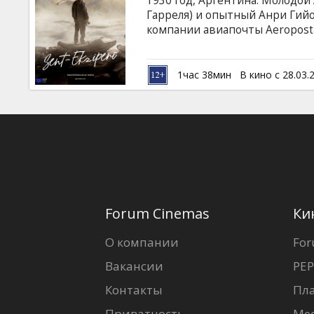
1930 год, Аргентина. Молодой
Кинозакуски
Гарреля) и опытный Анри Гийо
компании авиапочты Aeroposta
Невзирая на бури, лютый холо
B2B
небо, чтобы доставить посылк
важнее жизни!» - таков девиз 
1час 38мин
В кино с 28.03.
Генри, опытный пилот, исчеза
Клуб
данной горной системе практи
субтитрами на латышском и ру
Forum Cinemas
Ки
О компании
For
Вакансии
PEP
Контакты
Пл
Приватность
Ме