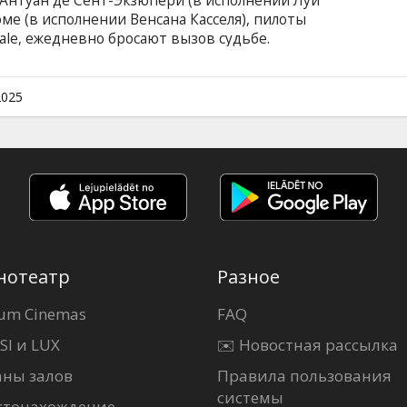
 Антуан де Сент-Экзюпери (в исполнении Луи
ме (в исполнении Венсана Касселя), пилоты
le, ежедневно бросают вызов судьбе.
д и суровые условия, они смело взмывают в
и в самые отдаленные уголки мира. «Почта
их миссии.В поисках более коротких путей
2025
ет в суровых Андах, где шансов выжить в
чески нет. Фильм на французском языке с
сском языках.
нотеатр
Разное
um Cinemas
FAQ
SI и LUX
✉️ Новостная рассылка
аны залов
Правила пользования
системы
стонахождение