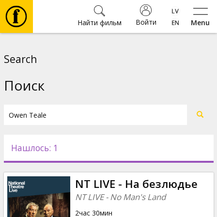
Войти
Найти фильм
Menu
Фильмы
Search
Билеты
Поиск
Культура
Мероприятия
Нашлось: 1
Новости
NT LIVE - На безлюдье
Подарки
NT LIVE - No Man's Land
2час 30мин