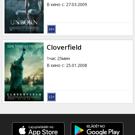
Кинозакуски
В кино с
:
27.03.2009
B2B
Клуб
Cloverfield
1час 25мин
В кино с
:
25.01.2008