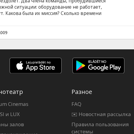
вездолет. Два члена команды, пробудившиеся
ложной ситуации: оборудование не работает,
т. Какова была их миссия? Сколько времени
все эти вопросы у них нет ответов. К тому же,
ужие — злобные воины, которые крушат все на
утешественников очень мало времени. Теперь
2009
е самое главное, ибо только от них двоих,
еловечества.
нотеатр
Разное
um Cinemas
FAQ
SI и LUX
✉️ Новостная рассылка
аны залов
Правила пользования
системы