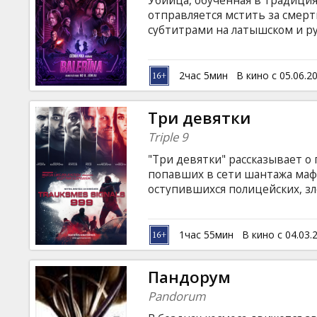
Убийца, обученная в традиция
Кинозакуски
отправляется мстить за смерт
субтитрами на латышском и ру
B2B
2час 5мин
В кино с 05.06.2
Клуб
Три девятки
Triple 9
"Три девятки" рассказывает 
попавших в сети шантажа маф
оступившихся полицейских, з
одно преступление за другим.
решаются на устранение одног
английском языке с субтитрам
1час 55мин
В кино с 04.03.
Пандорум
Pandorum