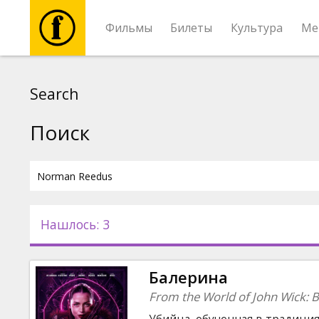
Фильмы
Билеты
Культура
Ме
Фильмы
Search
Билеты
Поиск
Культура
Мероприятия
Нашлось: 3
Новости
Балерина
Подарки
From the World of John Wick: B