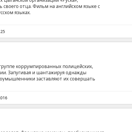
х цыганской организации «Руска»,
ь своего отца. Фильм на английском языке с
сском языках.
025
о группе коррумпированных полицейских,
ии. Запугивая и шантажируя однажды
лоумышленники заставляют их совершать
 Планируя крупное ограбление, полицейские
о из своих сотрудников. Фильм на
и на латышском и русском языках.
2016