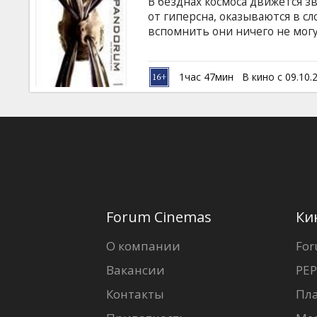
В безднах космоса движется з
от гиперсна, оказываются в с
вспомнить они ничего не могу
прошло? Где они? Кто они? На 
на корабле обнаруживаются ч
своем пути. У космических п
1час 47мин
В кино с 09.10.
для них собственные жизни — н
возможно, зависит спасение ч
Forum Cinemas
Ки
О компании
For
Вакансии
PEP
Контакты
Пл