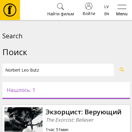
Войти
Найти фильм
Menu
Фильмы
Search
Билеты
Поиск
Культура
Мероприятия
Нашлось: 1
Новости
Экзорцист: Bерующий
Подарки
The Exorcist: Believer
1час 51мин