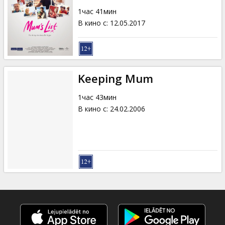
Кинозакуски
1час 41мин
В кино с
:
12.05.2017
B2B
Клуб
Keeping Mum
1час 43мин
В кино с
:
24.02.2006