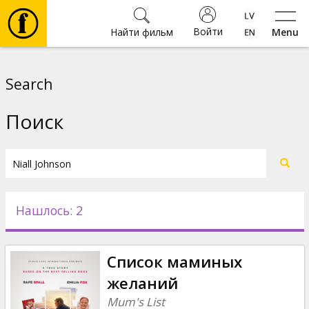
Войти
Найти фильм
Menu
Фильмы
Search
Билеты
Поиск
Культура
Мероприятия
Нашлось: 2
Новости
Список маминых
Подарки
желаний
Mum's List