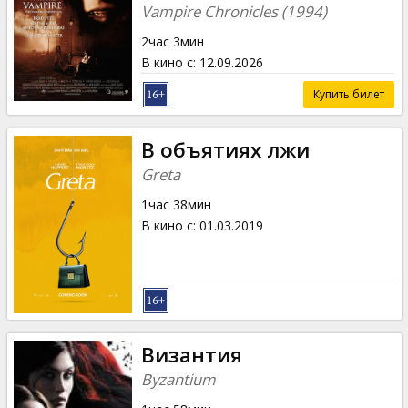
Кинозакуски
Vampire Chronicles (1994)
2час 3мин
B2B
В кино с
:
12.09.2026
Купить билет
Клуб
В объятиях лжи
Greta
1час 38мин
В кино с
:
01.03.2019
Византия
Byzantium