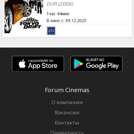
Кинозакуски
Drift (2006)
1час 44мин
B2B
В кино с
:
09.12.2025
Клуб
Forum Cinemas
О компании
Вакансии
Контакты
Приватность