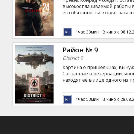
Трэвис Конрад – солдат, оста
Кинозакуски
высокооплачиваемой работы в
его обязанности входят заказ
очередное задание, Трэвис п
B2B
оживлен на 24 часа, чтобы до
чувство вины за совершенные 
1час 33мин
В кино с 08.12.
сторону жертвы и готов свест
Клуб
работает. Фильм на английско
Район № 9
языках.
District 9
Картина о пришельцах, вынуж
Согнанные в резервации, ино
находят её в лице одного из п
Copley, Jason Cope, Nathalie Bol
Summer, William Allen Young, Gr
Sesatsa, Themba Nkosi, Mzwandi
1час 53мин
В кино с 28.08.
Minnaar, Vanessa Haywood Режи
Фильм на английском языке с 