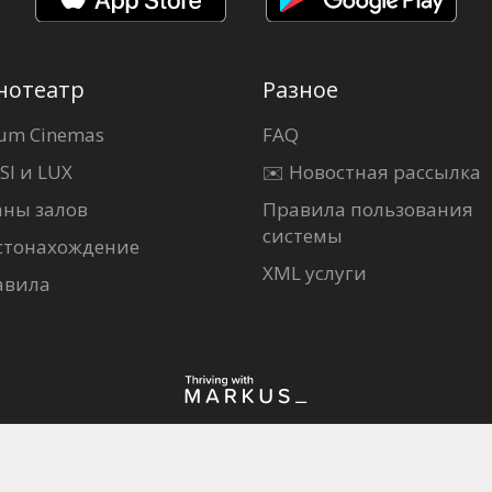
нотеатр
Разное
um Cinemas
FAQ
SI и LUX
✉️ Новостная рассылка
аны залов
Правила пользования
системы
стонахождение
XML услуги
авила