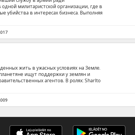
вивший службу в армии ради
 одной милитаристской организации, где в
ные убийства в интересах бизнеса. Выполняя
огибает… но совершенно чудесным образом
вести дело до конца. Однако, внезапно ощутив
им преступления, он внезапно становится на
2017
и счеты с организацией, на которую еще
м языке с субтитрами на латышском и русском
денных жить в ужасных условиях на Земле.
планетяне ищут поддержки у землян и
равительственных агентов. В ролях: Sharlto
tt, Sylvaine Strike, Elizabeth Mkandawie, John
eg Melvill-Smith, Nick Blake, Morena Busa
le Nqoba, Barry Strydom, Jed Brophy, Louis
2009
ссер: Neill Blomkamp Продюсер: Peter Jackson
субтитрами на латышском и русском языках.