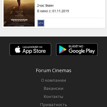
Кинозакуски
2час 8мин
В кино с
:
01.11.2019
B2B
Клуб
Forum Cinemas
О компании
Вакансии
Контакты
Приватность