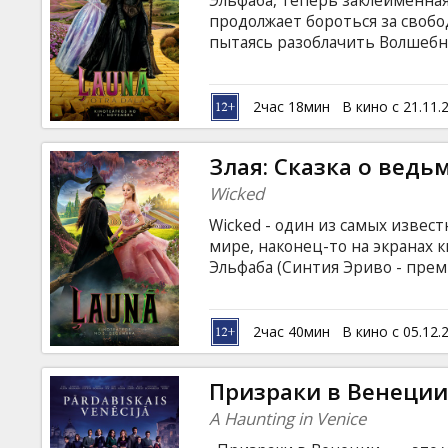
Эльфаба, теперь заклеймённая
Кинозакуски
продолжает бороться за своб
пытаясь разоблачить Волшебн
Добра и наслаждается всеми 
B2B
замуж за принца Фьерро, но её
толпа восстаёт против Злой 
2час 18мин
В кино с 21.11.
объединиться. Их дружба стан
Клуб
изменить их самих и навсегда
Злая: Cказка о ведь
с субтитрами на латышском и р
Wicked
Wicked - один из самых извес
мире, наконец-то на экранах 
Эльфаба (Синтия Эриво - прем
окружающими из-за ее зеленой
свою истинную силу. Глинда (
молодая женщина, которой пр
2час 40мин
В кино с 05.12.
После встречи с Волшебником 
перепутье. Фильм на английск
Призраки в Венеци
русском языках.
A Haunting in Venice