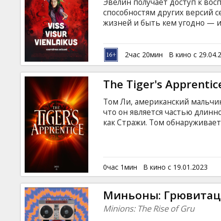
Эвелин получает доступ к во
способностям других версий 
жизней и быть кем угодно — 
искусств, оперной дивой и да
мультивселенным угрожает та
предстоит сразиться. Как знат
2час 20мин
В кино с 29.04.
страшным злом — своими нало
языках с субтитрами на латышс
The Tiger's Apprentic
Том Ли, американский мальчик
что он является частью длинн
как Стражи. Том обнаруживает,
злыми силами, угрожающими м
животных-воинов Зодиака в е
0час 1мин
В кино с 19.01.2023
Миньоны: Грювитац
Minions: The Rise of Gru