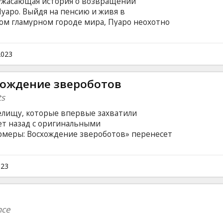
ужасающая история о возвращении
уаро. Выйдя на пенсию и живя в
ом гламурном городе мира, Пуаро неохотно
енном палаццо с привидениями. Когда одного
попадает в зловещий мир теней и тайн.
субтитрами на латышском и русском языках.
2023
хождение звероботов
ts
елищу, которые впервые захватили
ет назад с оригинальными
рмеры: Восхождение звероботов» перенесет
иру 90-х и познакомит Максималов,
существующей битвой на Земле. земля между
Фильм на английском языке с субтитрами на
023
nce