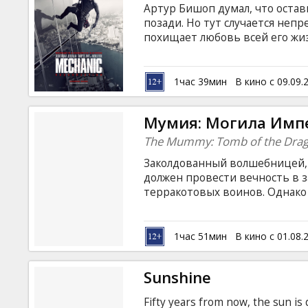
Артур Бишоп думал, что оста
позади. Но тут случается неп
похищает любовь всей его жиз
согласиться на еще три заказ
придется в своем фирменном с
случаи... Фильм на английском
1час 39мин
В кино с 09.09.
языках.
Мумия: Могила Имп
The Mummy: Tomb of the Dra
Заколдованный волшебницей,
должен провести вечность в з
терракотовых воинов. Однако 
случайно пробуждает властите
помощи у единственных людей,
воскресшими мертвецами: у с
1час 51мин
В кино с 01.08.
жизни, и наши герои понимают,
увеличилась. Мумия готова по
Sunshine
господство...
Fifty years from now, the sun is 