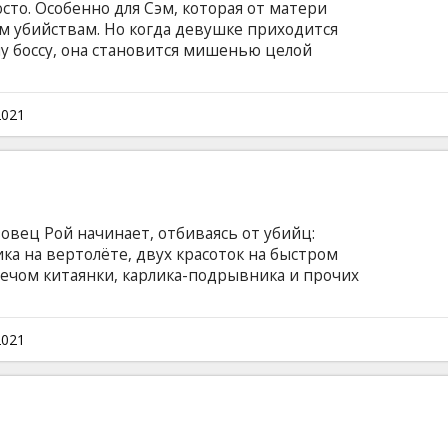
сто. Особенно для Сэм, которая от матери
ым убийствам. Но когда девушке приходится
у боссу, она становится мишенью целой
ю, мама и её бывшие напарницы готовы
ателей своим фирменным «пороховым
ком языке с субтитрами на латышском и
2021
вец Рой начинает, отбиваясь от убийц:
ика на вертолёте, двух красоток на быстром
ечом китаянки, карлика-подрывника и прочих
 неизменно погибает и снова оказывается в
т, что его бывшая девушка, которая
ботками, мертва. Рой решает докопаться до
2021
мому выбраться из этой невыносимой
глийском языке с субтитрами на латышском и