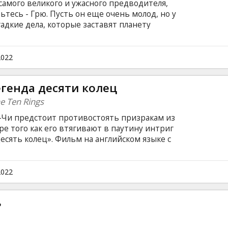
амого великого и ужасного предводителя,
ьтесь - Грю. Пусть он еще очень молод, но у
адкие дела, которые заставят планету
ан на латышском языке.
2022
егенда десяти колец
e Ten Rings
-Чи предстоит противостоять призракам из
ре того как его втягивают в паутину интриг
сять колец». Фильм на английском языке с
сском языках.
2022
ь