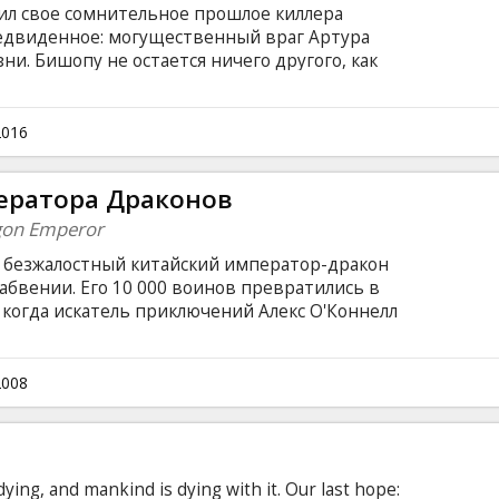
вил свое сомнительное прошлое киллера
редвиденное: могущественный враг Артура
ни. Бишопу не остается ничего другого, как
ных убийства, совершить которые ему
тиле – они будут выглядеть как несчастные
 языке с субтитрами на латышском и русском
2016
ератора Драконов
gon Emperor
 безжалостный китайский император-дракон
абвении. Его 10 000 воинов превратились в
когда искатель приключений Алекс О'Коннелл
ля от вечной спячки, он вынужден искать
 которые знают, как справиться с
воих родителей. Монарх возвращается к
2008
 что его сила за эту тысячу лет только
днять всю Азию в борьбе за мировое
dying, and mankind is dying with it. Our last hope: