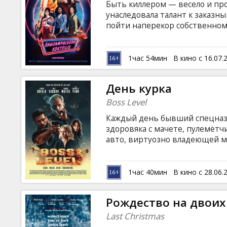
Быть киллером — весело и про
унаследовала талант к заказн
пойти наперекор собственном
армии головорезов. К счасть
помочь угостить недоброжел
коктейлем». Фильм на английс
1час 54мин
В кино с 16.07.
русском языках.
День курка
Boss Level
Каждый день бывший спецназо
здоровяка с мачете, пулемётч
авто, виртуозно владеющей м
психопатов. И каждый раз Рой
том же дне. Однажды он узнаё
занималась секретными разра
1час 40мин
В кино с 28.06.
причин её смерти, как ему са
временной петли. Фильм на ан
Рождество на двоих
русском языках.
Last Christmas