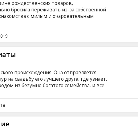
азине рождественских товаров,
авно бросила переживать из-за собственной
 знакомства с милым и очаровательным
зыке с субтитрами на латышском и русском
2019
иаты
ского происхождения. Она отправляется
р на свадьбу его лучшего друга, где узнаёт,
родом из безумно богатого семейства, и все
отят за него замуж. Фильм на английском
ом и русском языках.
018
ние