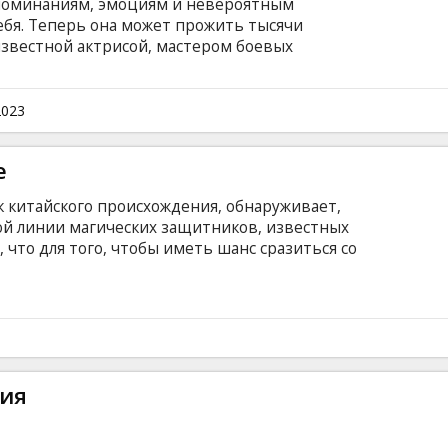
споминаниям, эмоциям и невероятным
себя. Теперь она может прожить тысячи
известной актрисой, мастером боевых
же небесным божеством. Но всем
инственная сущность, с которой Эвелин
ь, возможно, заодно она разберётся и с самым
2023
гами. Фильм на английском и китайском
ком и русском языках.
e
 китайского происхождения, обнаруживает,
ой линии магических защитников, известных
 что для того, чтобы иметь шанс сразиться со
иру, он должен сначала собрать отчужденных
диную команду.
ия