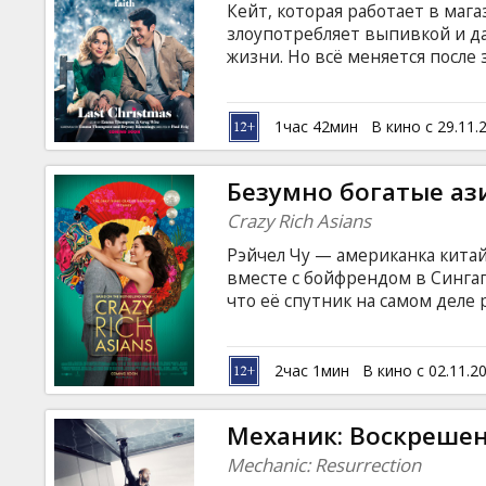
Кейт, которая работает в маг
злоупотребляет выпивкой и д
жизни. Но всё меняется после
Томом. Фильм на английском я
языках.
1час 42мин
В кино с 29.11.
Безумно богатые аз
Crazy Rich Asians
Рэйчел Чу — американка китай
вместе с бойфрендом в Сингапу
что её спутник на самом деле 
местные женщины до смерти х
языке с субтитрами на латышск
2час 1мин
В кино с 02.11.2
Механик: Воскреше
Mechanic: Resurrection