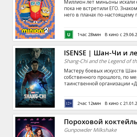
Миллион лет миньоны искали с
пока не встретили ЕГО. Знаком
него в планах по-настоящему г
содрогнуться. Фильм дублиров
1час 28мин
В кино с 29.06.
ISENSE | Шан-Чи и л
Shang-Chi and the Legend of th
Мастеру боевых искусств Шан
собственного прошлого, по ме
таинственной организации «Де
субтитрами на латышском и ру
2час 12мин
В кино с 21.01.
Пороховой коктейл
Gunpowder Milkshake