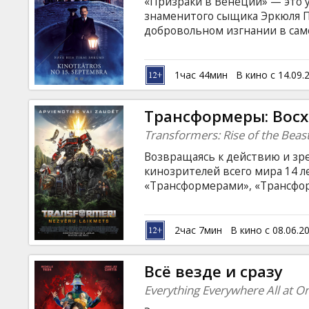
«Призраки в Венеции» — это 
знаменитого сыщика Эркюля П
добровольном изгнании в сам
посещает сеанс в полуразруш
из гостей убивают, детектив 
Фильм на английском языке с 
1час 44мин
В кино с 14.09.
Трансформеры: Вос
Transformers: Rise of the Beas
Возвращаясь к действию и зр
кинозрителей всего мира 14 л
«Трансформерами», «Трансфо
зрителей в путешествие по м
Предаконов и Террорконов с 
автоботами и десептиконами. 
2час 7мин
В кино с 08.06.2
латышском и русском языках.
Всё везде и сразу
Everything Everywhere All at O