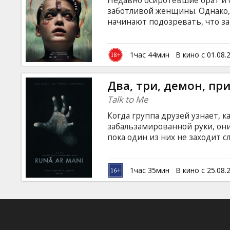
Недавно осиротевшие брат и 
Кинозакуски
заботливой женщины. Однако,
начинают подозревать, что з
нечто зловещее. Фильм на анг
B2B
русском языках.
1час 44мин
В кино с 01.08.
Клуб
Два, три, демон, пр
Talk to Me
Когда группа друзей узнает, 
забальзамированной руки, он
пока один из них не заходит 
сверхъестественные силы... Ф
латышском и русском языках.
1час 35мин
В кино с 25.08.