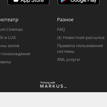
нотеатр
Разное
um Cinemas
FAQ
SI и LUX
✉️ Новостная рассылка
аны залов
Правила пользования
системы
стонахождение
XML услуги
авила