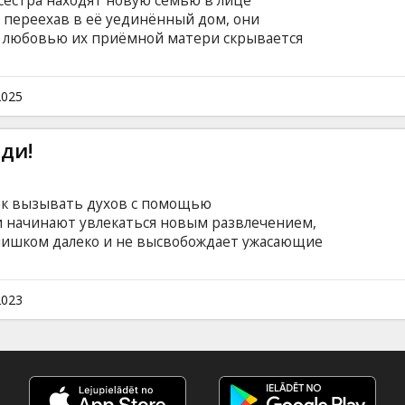
сестра находят новую семью в лице
 переехав в её уединённый дом, они
а любовью их приёмной матери скрывается
лийском языке с субтитрами на латышском и
2025
иди!
как вызывать духов с помощью
и начинают увлекаться новым развлечением,
слишком далеко и не высвобождает ужасающие
ильм на английском языке с субтитрами на
2023