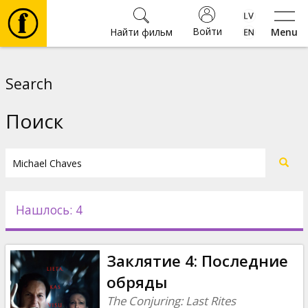
Войти
Найти фильм
Menu
Фильмы
Search
Билеты
Поиск
Культура
Мероприятия
Нашлось: 4
Новости
Заклятие 4: Последние
Подарки
обряды
The Conjuring: Last Rites