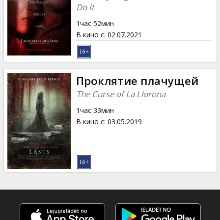
Do It
1час 52мин
В кино с
:
02.07.2021
Проклятие плачущей
The Curse of La Llorona
1час 33мин
В кино с
:
03.05.2019