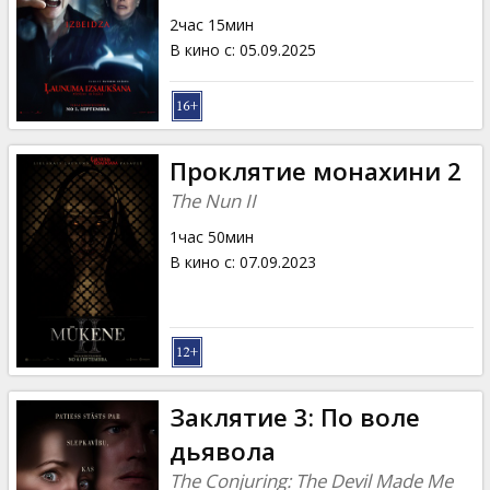
Кинозакуски
2час 15мин
В кино с
:
05.09.2025
B2B
Клуб
Проклятие монахини 2
The Nun II
1час 50мин
В кино с
:
07.09.2023
Заклятие 3: По воле
дьявола
The Conjuring: The Devil Made Me