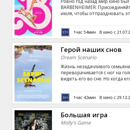
Ровно год назад мир кино бы
BARBENHEIMER. Присоединяйт
июля, чтобы отпраздновать эт
насладиться культовыми филь
Барби вынуждена покинуть род
недостаточно идеальной кукл
1час 54мин
В кино с 21.07.
ей составит один из Кенов.
Герой наших снов
Dream Scenario
Жизнь незадачливого семьянин
переворачивается с ног на го
видеть его во сне. Но когда
оборот, Полу приходится спра
болезнью в этой злобной коме
of Myself) и продюсера Ари Ас
1час 42мин
В кино с 29.12.
на латышском и русском языках
Большая игра
Molly's Game