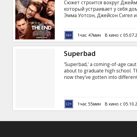
Сюжет строится вокруг Джейм
который устраивает у себя дом
Эмма Уотсон, Джейсон Сигел и
натуральное светопреставлени
на латышском и русском языках
1час 47мин
В кино с 05.07.
Superbad
'Superbad,' a coming-of-age caut
about to graduate high school. Th
now they've gotten into different
apart. Evan (Michael Cera) is swee
is foul-mouthed, volatile, and al
is the story of their misguided a
the ladies in one panic-driven nig
1час 55мин
В кино с 05.10.