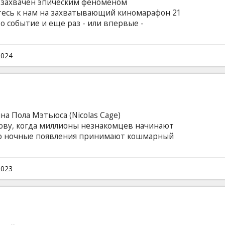
л захвачен эпическим феноменом
есь к нам на захватывающий киномарафон 21
о событие и еще раз - или впервые -
мами на большом экране. По сюжету фильма,
ной Барбилэнд из-за того, что она была
ой, и отправиться в реальный мир. Компанию
2024
а Пола Мэтьюса (Nicolas Cage)
лову, когда миллионы незнакомцев начинают
 его ночные появления принимают кошмарный
вляться со своей новообретенной звездной
дии от сценариста Кристоффера Боргли (Sick
тера. Фильм на английском языке с субтитрами
2023
.