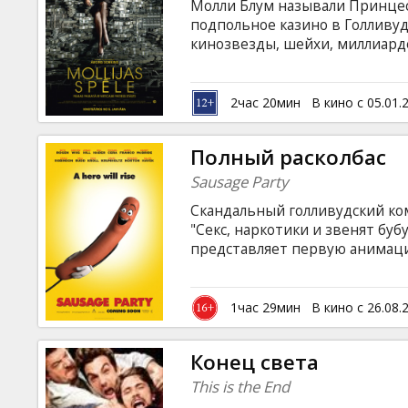
Молли Блум называли Принцес
подпольное казино в Голливуд
кинозвезды, шейхи, миллиард
выжить, когда за тобой охоти
субтитрами на латышском и ру
2час 20мин
В кино с 05.01.
Полный расколбас
Sausage Party
Скандальный голливудский ком
"Секс, наркотики и звенят бу
представляет первую анимац
приключениях еды из суперма
друзьям предстоит получить о
стенами супермаркета и что же
1час 29мин
В кино с 26.08.
они попадают на кухню к людя
на латышском и русском языках
Конец света
This is the End