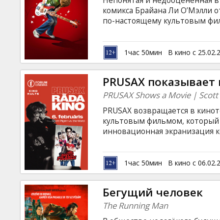
Непонятая и недооценённая в
Кинозакуски
комикса Брайана Ли О’Мэлли о
по-настоящему культовым ф
экран! Спокойная жизнь 22-ле
B2B
не слишком известной рок-гру
девушку своей мечты. Но любо
1час 50мин
В кино с 25.02.
опасностью: между Скоттом и 
Клуб
которых парню предстоит одол
PRUSAX показывает ки
очень необычными способнос
PRUSAX Shows a Movie | Scott P
PRUSAX возвращается в кинот
культовым фильмом, который 
инновационная экранизация ко
«Скотт Пилигрим против всех»,
И вполне заслуженно, потому 
существует! Непонятая и нед
1час 50мин
В кино с 06.02.
не вышедшая в прокат в Латви
Брайана Ли О’Мэлли от режисс
Бегущий человек
настоящему культовым фильм
The Running Man