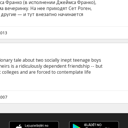
са Франко (в исполнении Джеймса Франко),
а вечеринку. На нее приходят Сет Роген,
 другие — и тут внезапно начинается
е. Фильм на английском языке с субтитрами
.
2013
ionary tale about two socially inept teenage boys
eirs is a ridiculously dependent friendship -- but
 colleges and are forced to contemplate life
t, smart, and generally terrified. Seth (Jonah Hill)
l-consumed with the topic of human sexuality. This
ttempts to reverse a lifelong losing streak with
ht...
2007