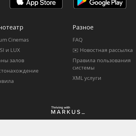
нотеатр
Разное
um Cinemas
FAQ
SI и LUX
✉️ Новостная рассылка
аны залов
Правила пользования
системы
стонахождение
XML услуги
авила