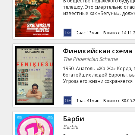
В обществе недалёкого будущ
телешоу. Это смертельно опас
известные как «Бегуны», дол
профессиональными убийцами.
каждый день приносит всё бо
Отчаявшись спасти свою больн
2час 13мин
В кино с 14.11.
уговоры продюсера шоу принят
Непокорность, инстинкты и у
Финикийская схема
звезду, но одновременно и в у
The Phoenician Scheme
1950. Анатоль «Жа-Жа» Корда
богатейших людей Европы, вы
Угроза его жизни сохраняется
десятилетиями, находится на 
капитала стал неисчислимым. 
подготовить свою преемницу
1час 41мин
В кино с 30.05.
монахиню), с которой он давн
Уэса Андерсона — мрачная шпи
Барби
субтитрами на латышском и ру
Barbie