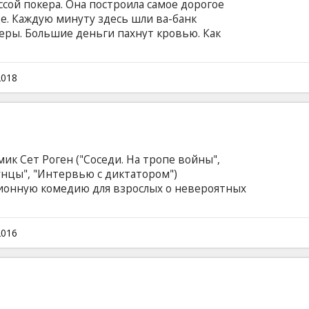
сой покера. Она построила самое дорогое
е. Каждую минуту здесь шли ва-банк
еры. Большие деньги пахнут кровью. Как
тся мафия и ФБР? Фильм на английском языке с
сском языках.
2018
ик Сет Роген ("Соседи. На тропе войны",
бунцы", "Интервью с диктатором")
ионную комедию для взрослых о невероятных
ркета "Полный расколбас"! Съедобным
твет на главный вопрос: есть ли жизнь за
 происходит с продуктами после того, как
2016
м. Фильм на английском языке с субтитрами
.