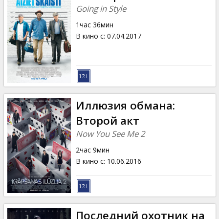
Going in Style
1час 36мин
В кино с
:
07.04.2017
Иллюзия обмана:
Второй акт
Now You See Me 2
2час 9мин
В кино с
:
10.06.2016
Последний охотник на