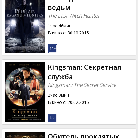
ведьм
The Last Witch Hunter
1час 46мин
В кино с
:
30.10.2015
Kingsman: Секретная
служба
Kingsman: The Secret Service
2час 9мин
В кино с
:
20.02.2015
Обитель проклятых