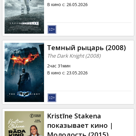
Кинозакуски
В кино с
:
26.05.2026
B2B
Клуб
Темный рыцарь (2008)
The Dark Knight (2008)
2час 31мин
В кино с
:
23.05.2026
Kristīne Stakena
показывает кино |
Молодость (2015)