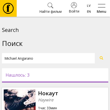
Войти
Найти фильм
Menu
Фильмы
Search
Билеты
Поиск
Культура
Мероприятия
Нашлось: 3
Новости
Нокаут
Подарки
Haywire
1час 33мин