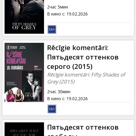
Кинозакуски
2час 5мин
В кино с
:
19.02.2026
B2B
Клуб
Rēcīgie komentāri:
Пятьдесят оттенков
серого (2015)
Rēcīgie komentāri: Fifty Shades of
Grey (2015)
2час 30мин
В кино с
:
19.02.2026
Пятьдесят оттенков