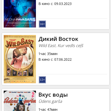
Кинозакуски
В кино с
:
09.03.2023
B2B
Клуб
Дикий Восток
Wild East. Kur vedīs ceļš
1час 35мин
В кино с
:
07.06.2022
Вкус воды
Ūdens garša
1час 47мин