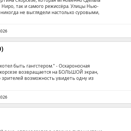
ртина Скорсезе, которая мгновенно сделала
 Ниро, так и самого режиссёра. Улицы Нью-
 никогда не выглядели настолько суровыми,
ритягательными. Четыре номинации на
Лучший фильм»: В центре сюжета - ветеран
кл, который страдает от бессонницы и
2026
)
 хотел быть гангстером." - Оскароносная
Скорсезе возвращается на БОЛЬШОЙ экран,
 зрителей возможность увидеть одну из
в истории кино: История о Генри Хилле -
мающемся грабежами вместе с подельниками
то, которые с легкостью убивают любого, кто
2026