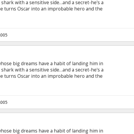
 shark with a sensitive side…and a secret-he's a
ie turns Oscar into an improbable hero and the
outcast, these two become the most unlikely of
2005
sh whose big dreams have a habit of landing him in
 shark with a sensitive side…and a secret-he's a
ie turns Oscar into an improbable hero and the
outcast, these two become the most unlikely of
2005
sh whose big dreams have a habit of landing him in