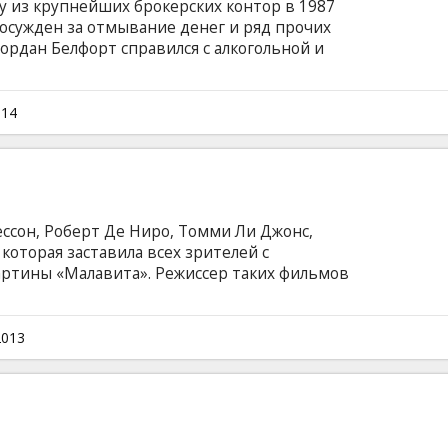
у из крупнейших брокерских контор в 1987
л осужден за отмывание денег и ряд прочих
рдан Белфорт справился с алкогольной и
 выработанной за время махинаций на Уолл-
перь читает лекции о том, как достичь успеха.
субтитрами на латышском и русском языках.
014
ссон, Роберт Де Ниро, Томми Ли Джонс,
оторая заставила всех зрителей с
ртины «Малавита». Режиссер таких фильмов
», представляет новую шокирующую историю
лан мафиози – семья Манзони,
й защиты свидетелей, переселяются во
2013
бывшие преступники пытаются начать новую
тарых привычек не так-то просто.