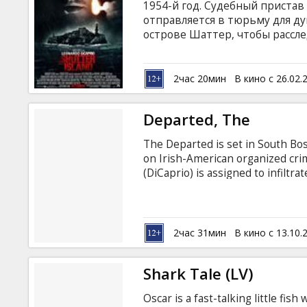
1954-й год. Судебный пристав
отправляется в тюрьму для д
острове Шаттер, чтобы рассл
Расследование идет успешно д
улики, указывающие на то, чт
совсем законными методами...
2час 20мин
В кино с 26.02.
цивилизации и Дэниелс вмест
загадочного острова.
Departed, The
The Departed is set in South Bos
on Irish-American organized cri
(DiCaprio) is assigned to infiltr
Costello (Nicholson). While Billy 
(Damon), a hardened young crimi
an informer for the syndicate, is
Investigation Unit.
2час 31мин
В кино с 13.10.
Shark Tale (LV)
Oscar is a fast-talking little fi