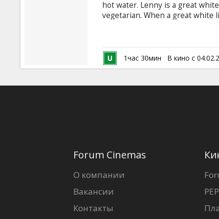
hot water. Lenny is a great white
vegetarian. When a great white l
truth about Lenny makes him an 
friends.
1час 30мин
В кино с 04.02.
Forum Cinemas
Ки
О компании
For
Вакансии
PEP
Контакты
Пл