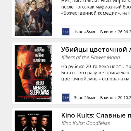
Ник, писатель из Нью-Йорка X
после того, как мафиозный бос
«Божественной комедии», напи
же время Данте в XIV веке ищ
величайшего произведения. К
через время их одержимость 
1час 45мин
В кино с 26.06.
на английском языке с субтитр
Убийцы цветочной 
Killers of the Flower Moon
На рубеже 20-го века нефть п
Богатство сразу же привлекл
цветочной луны» основана на
рассказывает через отношени
Молли (Лили Гладстон). Это эп
которой настоящая любовь пе
3час 26мин
В кино с 20.10.
жестокостью. Режиссер фильм
премии «Оскар» Мартин Скорсе
Kino Kults: Славные 
субтитрами на латышском и ру
Kino Kults: Goodfellas