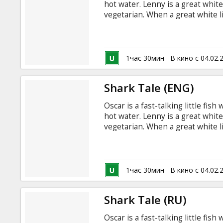
hot water. Lenny is a great white
vegetarian. When a great white l
truth about Lenny makes him an 
friends.
1час 30мин
В кино с 04.02.
Shark Tale (ENG)
Oscar is a fast-talking little fi
hot water. Lenny is a great white
vegetarian. When a great white l
truth about Lenny makes him an 
friends.
1час 30мин
В кино с 04.02.
Shark Tale (RU)
Oscar is a fast-talking little fi