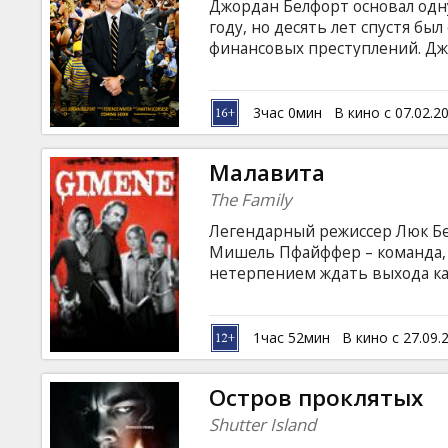
Джордан Белфорт основал одн
году, но десять лет спустя бы
финансовых преступлений. Джо
наркотической зависимостью,
стрит, написал две книги и те
Фильм на английском языке с 
3час 0мин
В кино с 07.02.2
Малавита
The Family
Легендарный режиссер Люк Бе
Мишель Пфайффер – команда, к
нетерпением ждать выхода ка
как: «Пятый элемент», «Леон
мафиозной семьи. Жестокий к
воспользовавшись программо
1час 52мин
В кино с 27.09.
Францию. Прибыв в страну, 
жизнь, однако отказаться от с
Остров проклятых
Shutter Island