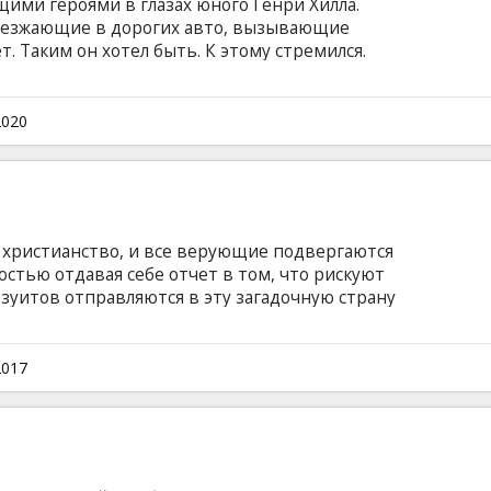
щими героями в глазах юного Генри Хилла.
зъезжающие в дорогих авто, вызывающие
 Таким он хотел быть. К этому стремился.
нуться в закрытую вселенную великих
воё восхождение с самых низов и с каждым
ем становился всё ближе к своей заветной
2020
 на английском языке с субтитрами на
о христианство, и все верующие подвергаются
стью отдавая себе отчет в том, что рискуют
зуитов отправляются в эту загадочную страну
слухам отказавшегося от веры после страшных
драме легендарного голливудского режиссера
рой он вынашивал 20 лет, заняты Эндрю
2017
 Ниссон. Фильм на английском языке с
сском языках.