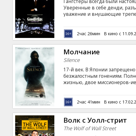
Гангстеры всегда были настоя
Уверенные в себе денди, ра
уважение и внушающие трепет.
Решительно настроенный втис
мафиозных боссов, он начал с
удачно выполненным поручени
2час 26мин
В кино с 11.09.
цели: влиться в Семью. Фильм
латышском и русском языках.
Молчание
Silence
17-й век. В Японии запрещен
безжалостным гонениям. Полно
жизнью, двое миссионеров-ие
на поиски своего учителя, по 
пыток. В новой исторической 
Мартина Скорцезе, идею кото
2час 41мин
В кино с 17.02.
Гарфилд, Адам Драйвер и Лиам
субтитрами на латышском и ру
Волк с Уолл-стрит
The Wolf of Wall Street