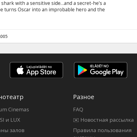
 shark with a sensitive side…and a secret-he's a
ie turns Oscar into an improbable hero and the
outcast, these two become the most unlikely of
2005
нотеатр
Разное
um Cinemas
FAQ
SI и LUX
✉️ Новостная рассылка
аны залов
Правила пользования