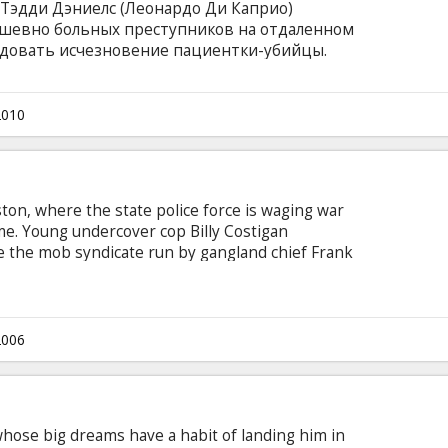
 Тэдди Дэниелс (Леонардо Ди Каприо)
ушевно больных преступников на отдаленном
едовать исчезновение пациентки-убийцы.
о тех пор, пока Дэниелс не натыкается на
о доктора тюрьмы лечат своих подопечных не
 В это время буря отрезает остров от
2010
е с напарником оказываются пленниками
ton, where the state police force is waging war
me. Young undercover cop Billy Costigan
ate the mob syndicate run by gangland chief Frank
quickly gains Costello's confidence, Colin Sullivan
nal who has infiltrated the police department as
 rising to a position of power in the Special
2006
sh whose big dreams have a habit of landing him in