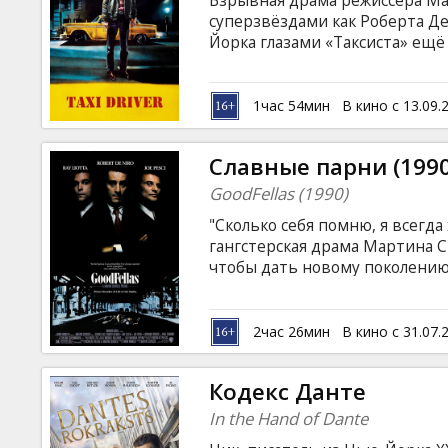
Взрывная драма режиссёра Ма
Кинозакуски
суперзвёздами как Роберта Де
Йорка глазами «Таксиста» ещё
одновременно яростными и п
B2B
«Оскар», включая категорию «
вьетнамской войны Тревис Би
1час 54мин
В кино с 13.09.
становится водителем такси.
Клуб
Славные парни (1990
GoodFellas (1990)
"Сколько себя помню, я всегда
гангстерская драма Мартина 
чтобы дать новому поколению
величайших криминальных саг 
начинающем гангстере, зани
Джими Конвеем и Томми Де Ви
2час 26мин
В кино с 31.07.
встаёт у них на пути.
Кодекс Данте
In the Hand of Dante