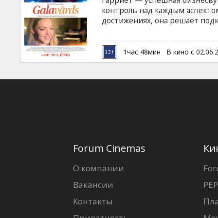
Гарриет — успешная бизнесвум
Кинозакуски
контроль над каждым аспектом
достижениях, она решает под
Шерман для описания своей ж
B2B
соответствует высоким ожида
воспоминания, но Энн не хочет
1час 48мин
В кино с 02.06.
разворачивается история, та
Клуб
которая изменяет не только н
английском языке с субтитрам
Forum Cinemas
Ки
О компании
For
Вакансии
PEP
Контакты
Пл
Приватность
Ме