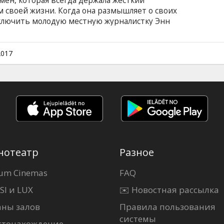
ен, которая всегда держала жесткий
 своей жизни. Когда она размышляет о своих
ключить молодую местную журналистку Энн
изни. Если первоначальный результат не
ниям Гарриет, то она изменяет свои
 быть к этому причастна. Как
2017
к две женщины развивают уникальную связь,
аследие Гарриет, но и будущее Энн. Фильм на
и на латышском и русском языках.
нотеатр
Разное
um Cinemas
FAQ
SI и LUX
✉️ Новостная рассылка
аны залов
Правила пользования
системы
стонахождение