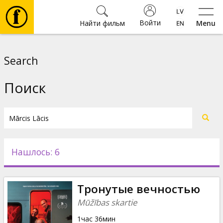
Войти
Найти фильм
Menu
Фильмы
Search
Билеты
Поиск
Культура
Мероприятия
Нашлось: 6
Новости
Тронутые вечностью
Подарки
Mūžības skartie
1час 36мин