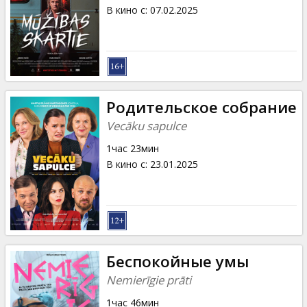
Кинозакуски
В кино с
:
07.02.2025
B2B
Клуб
Родительское собрание
Vecāku sapulce
1час 23мин
В кино с
:
23.01.2025
Беспокойные умы
Nemierīgie prāti
1час 46мин