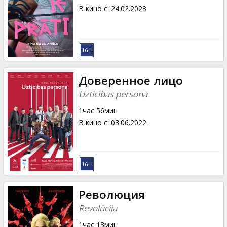
В кино с
:
24.02.2023
Доверенное лицо
Uzticības persona
1час 56мин
В кино с
:
03.06.2022
Революция
Revolūcija
1час 13мин