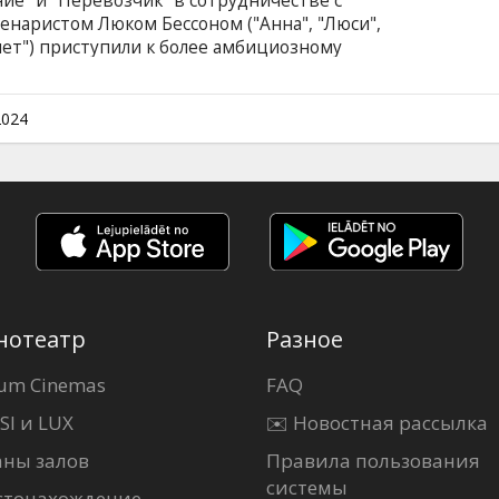
е" и "Перевозчик" в сотрудничестве с
енаристом Люком Бессоном ("Анна", "Люси",
нет") приступили к более амбициозному
кшн-комедии "Агент на уикенд" они пригласили
 Эванса ("Мидуэй", "Анна") и Сунг Канга
ить настоящее шоу адреналина и скорости в
2024
льм на английском языке с субтитрами на
нотеатр
Разное
um Cinemas
FAQ
SI и LUX
✉️ Новостная рассылка
аны залов
Правила пользования
системы
стонахождение