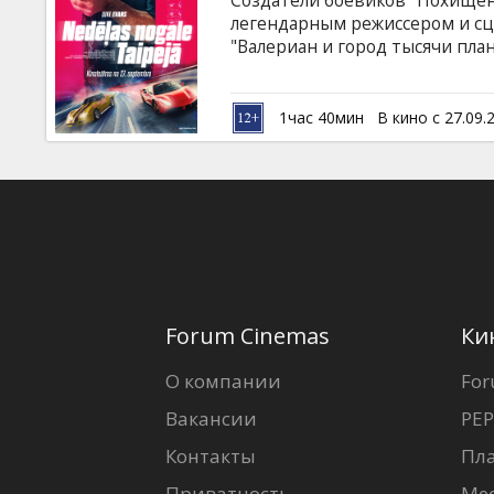
Создатели боевиков "Похищени
Кинозакуски
легендарным режиссером и сц
"Валериан и город тысячи пла
проекту. В своей последней э
B2B
звезд франшизы "Форсаж" Люка
("Форсаж 5") и обещают устро
1час 40мин
В кино с 27.09.
кинотеатрах с 27 сентября. Фи
Клуб
латышском и русском языках.
Forum Cinemas
Ки
О компании
For
Вакансии
PEP
Контакты
Пл
Приватность
Ме