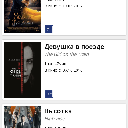
В кино с
:
17.03.2017
Девушка в поезде
The Girl on the Train
1час 47мин
В кино с
:
07.10.2016
Высотка
High-Rise
1час 59мин