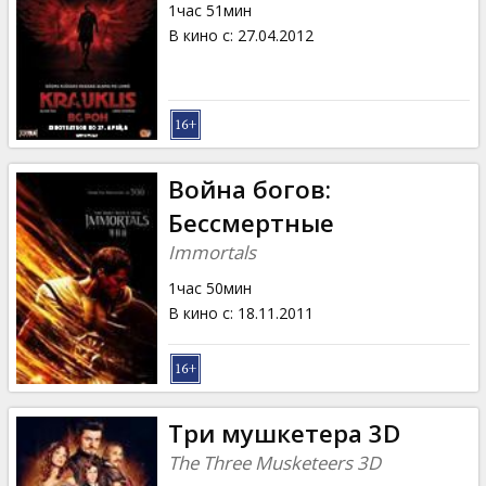
1час 51мин
В кино с
:
27.04.2012
Война богов:
Бессмертные
Immortals
1час 50мин
В кино с
:
18.11.2011
Три мушкетера 3D
The Three Musketeers 3D