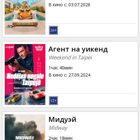
Кинозакуски
В кино с
:
03.07.2026
B2B
Клуб
Агент на уикенд
Weekend in Taipei
1час 40мин
В кино с
:
27.09.2024
Мидуэй
Midway
2час 18мин