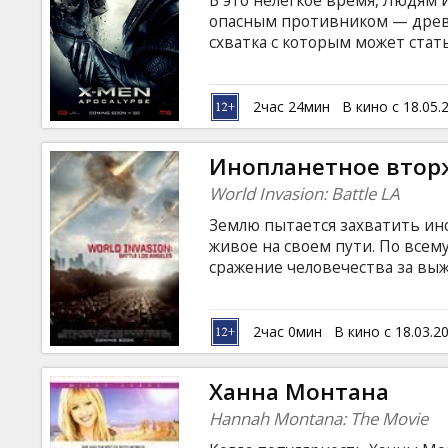
В это нелегкое время, Людям 
Кинозакуски
опасным противником — древ
схватка с которым может стать
всего человечества. В поиска
B2B
бессмертным монстром, Людям
происхождении своего вида. 
2час 24мин
В кино с 18.05.
вероятность победы все умень
Клуб
сильнейшие имеют право на в
Инопланетное вторж
субтитрами на латышском и ру
World Invasion: Battle LA
Землю пытается захватить ин
живое на своем пути. По все
сражение человечества за вы
поручено во что бы то ни ста
таинственных и смертоносных тв
Eckhart, Bridget Moynahan, Luca
2час 0мин
В кино с 18.03.2
Liebesman Сценарий: Christoph
субтитрами на латышском и ру
Ханна Монтана
Hannah Montana: The Movie