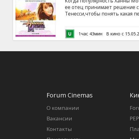
Когда популярность Ханны Мо
ее отец принимает решение с
Тенесси,чтобы понять какая 
Майли. В ролях: Майли Сайрус,
Билли Рей Сайрус, Мелора Хар
Муссо и др. Режиссер: Питер 
1час 43мин
В кино с 15.05.
субтитрами на латышском и ру
Forum Cinemas
Ки
О компании
For
Вакансии
PEP
Контакты
Пл