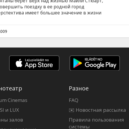
нтаны берет верх над жизнью Майли Стюарт,
овершить поездку в ее родной город
перспектива имеет большее значение в жизни
 Тайра Бэнкс, Тейлор Свифт, Эмили Осмент,
дин, Ванесса Уильямс, Джейсон Ерлс, Митчел
Челсом Фильм на английском языке с
2009
сском языках.
нотеатр
Разное
um Cinemas
FAQ
SI и LUX
✉️ Новостная рассылка
аны залов
Правила пользования
системы