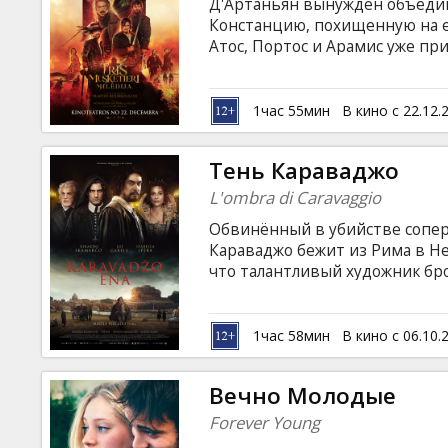
Д'Артаньян вынужден объедин
Констанцию, похищенную на ег
Атос, Портос и Арамис уже пр
разрушает старые союзы. Филь
латышском и русском языках.
1час 55мин
В кино с 22.12.
Тень Караваджо
L'ombra di Caravaggio
Обвинённый в убийстве сопер
Караваджо бежит из Рима в Не
что талантливый художник бро
моделей для написания библей
тот обращается к секретной с
направляется Тень, тайный по
1час 58мин
В кино с 06.10.
судьба скандального гения. Ф
английском, латинском языках 
Вечно Молодые
Forever Young