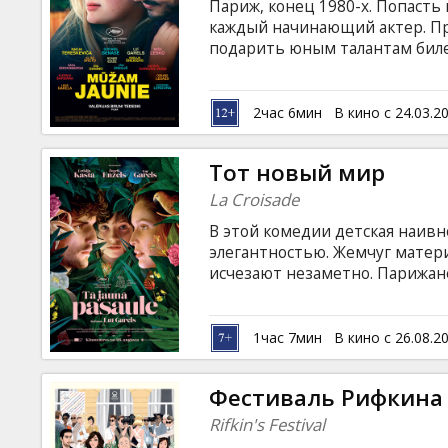
Париж, конец 1980-х. Попасть
каждый начинающий актер. Пр
подарить юным талантам бил
построить великолепную карье
Молодые парижане оказываютс
престижное учебное заведение
2час 6мин
В кино с 24.03.2
надежд и ярких амбиций. Филь
латышском и русском языках.
Тот новый мир
La Croisade
В этой комедии детская наивн
элегантностью. Жемчуг матери
исчезают незаметно. Парижан
актеры Летисия Каста и Луи Г
шокированы — их сын, юный м
чтобы собрать деньги на секр
1час 7мин
В кино с 26.08.2
оптимизм действительно спас
субтитрами на латышском и ру
Фестиваль Рифкина
Rifkin's Festival