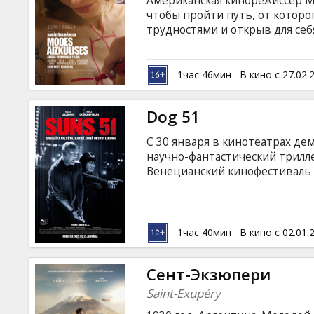
Американская кинорежиссер М
Кинозакуски
чтобы пройти путь, от которо
трудностями и открыв для себ
английском и французском язы
B2B
языках.
1час 46мин
В кино с 27.02.
Клуб
Dog 51
С 30 января в кинотеатрах д
научно-фантастический трил
Венецианский кинофестиваль –
посещаемых городов мира – н
зависимости от социального п
безопасной территории, средн
а бедняки – в самых опасных м
1час 40мин
В кино с 02.01.
частично, а порядок здесь п
лишенные имен и именуемые 
Сент-Экзюпери
Saint-Exupéry