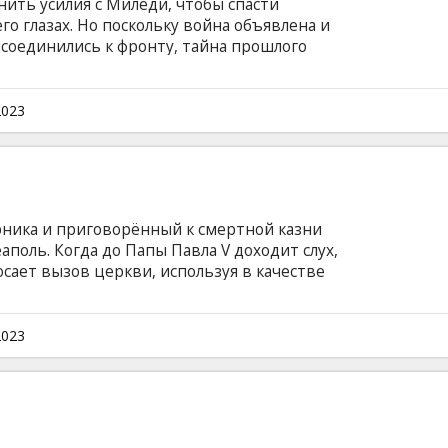
ить усилия с Миледи, чтобы спасти
о глазах. Но поскольку война объявлена и
исоединились к фронту, тайна прошлого
м на французском языке с субтитрами на
2023
ника и приговорённый к смертной казни
аполь. Когда до Папы Павла V доходит слух,
сает вызов церкви, используя в качестве
ских сюжетов нищих, проституток и воров,
лужбе Ватикана. В Неаполь с расследованием
сланник, в чьих руках теперь находится
2023
ильм на итальянском, французском,
с субтитрами на латышском и русском языках.