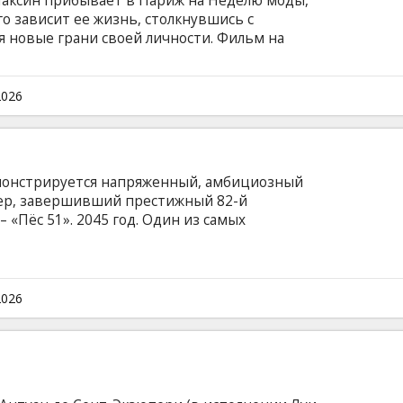
аксин прибывает в Париж на Неделю моды,
го зависит ее жизнь, столкнувшись с
я новые грани своей личности. Фильм на
ке с субтитрами на латышском и русском
2026
емонстрируется напряженный, амбициозный
лер, завершивший престижный 82-й
 «Пёс 51». 2045 год. Один из самых
еузнаваем. Жители разделены на три зоны в
оложения: богатые живут на стерильной и
ий класс – в строго контролируемых районах,
естах города, где закон действует лишь
2026
оддерживают чиновники низшего ранга,
только по номерам.