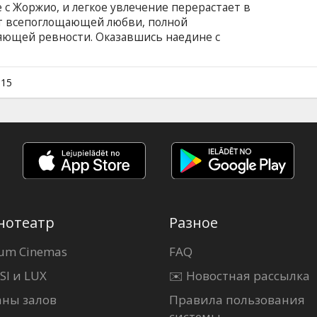
 с Жоржио, и легкое увлечение перерастает в
ет всепоглощающей любви, полной
ляющей ревности. Оказавшись наедине с
звращается в мыслях к отношениям с Жоржио.
а стала рядом с ним? Фильм на французском
ом и русском языках.
015
нотеатр
Разное
um Cinemas
FAQ
SI и LUX
✉️ Новостная рассылка
аны залов
Правила пользования
системы