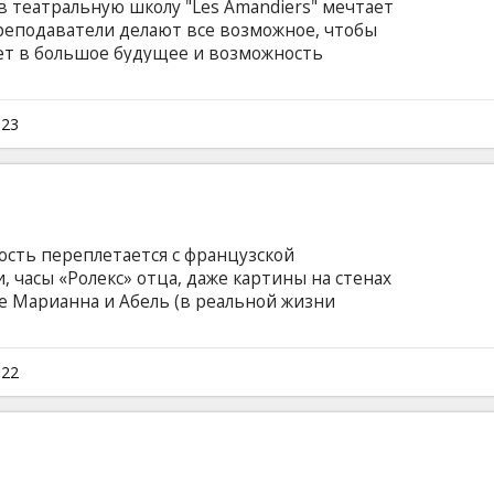
 в театральную школу "Les Amandiers" мечтает
еподаватели делают все возможное, чтобы
ет в большое будущее и возможность
ру. Добиться успеха способны далеко не все.
я в числе счастливчиков, зачисленных в
. Им только что исполнилось 20, они полны
023
м на французском языке с субтитрами на
ость переплетается с французской
, часы «Ролекс» отца, даже картины на стенах
е Марианна и Абель (в реальной жизни
аррель тоже являются супругами) немного
аксималист Жо-зеф, продает семейные вещи,
етный проект по спасе-нию планеты. Юмор и
022
ут мир! Фильм на французском языке с
сском языках.