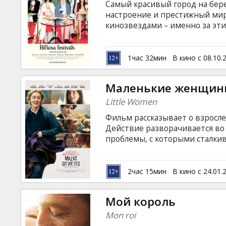
Самый красивый город на бер
настроение и престижный ми
кинозвездами – именно за эт
Сан-Себастьян. Однако для од
реальной. Их затягивает в во
стремительно сменяют друг д
1час 32мин
В кино с 08.10.
английском языке с субтитрам
Маленькие женщин
Little Women
Фильм рассказывает о взросле
Действие разворачивается во
проблемы, с которыми сталкив
первая любовь, горькое разоч
поиски себя и своего места в 
субтитрами на латышском и ру
2час 15мин
В кино с 24.01.
Мой король
Mon roi