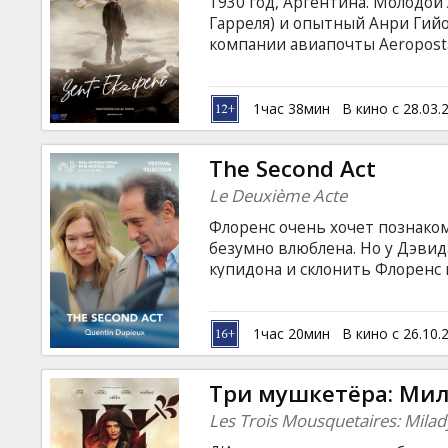
1930 год, Аргентина. Молодой
Гарреля) и опытный Анри Гийо
компании авиапочты Aeroposta
Невзирая на бури, лютый холо
небо, чтобы доставить посылк
важнее жизни!» - таков девиз 
1час 38мин
В кино с 28.03.
Генри, опытный пилот, исчеза
данной горной системе практи
The Second Act
субтитрами на латышском и ру
Le Deuxième Acte
Флоренс очень хочет познаком
безумно влюблена. Но у Дэвид
купидона и склонить Флоренс н
мнению, это честная сделка. 
героями фильма. Поэтому, как
выяснять свои отношения в г
1час 20мин
В кино с 26.10.
акт». Все, что вы слышали о 
абсурдисте европейского кине
Три мушкетёра: Ми
Les Trois Mousquetaires: Milad