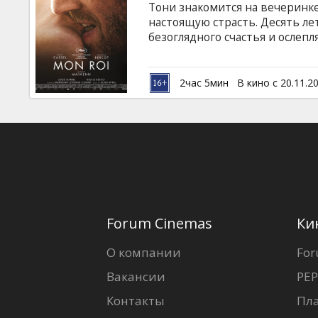
Тони знакомится на вечеринке
настоящую страсть. Десять л
безоглядного счастья и ослеп
собой, Тони вновь и вновь во
Кто был этот человек? Кем он
языке с субтитрами на латышск
2час 5мин
В кино с 20.11.2
Forum Cinemas
Ки
О компании
For
Вакансии
PEP
Контакты
Пл