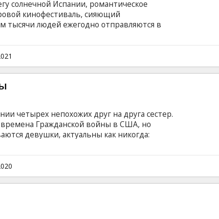
егу солнечной Испании, романтическое
ровой кинофестиваль, сияющий
им тысячи людей ежегодно отправляются в
ной супружеской пары магия кино оказывается
доворот соблазнов и приключений, где жанры
руга словно эмоции влюбленных. Фильм на
2021
и на латышском и русском языках.
ы
нии четырех непохожих друг на друга сестер.
 времена Гражданской войны в США, но
аются девушки, актуальны как никогда:
арование, томительная разлука и непростые
жизни. Фильм на английском языке с
сском языках.
2020