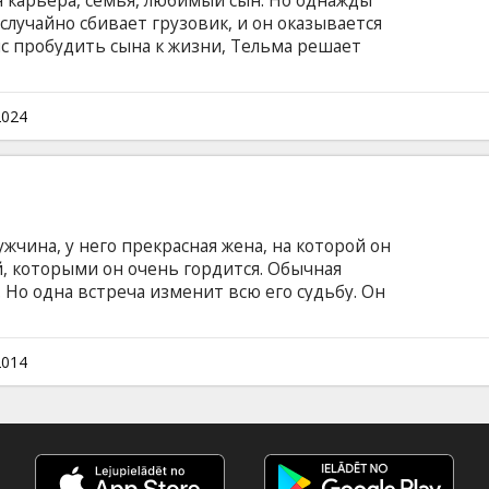
 карьера, семья, любимый сын. Но однажды
 случайно сбивает грузовик, и он оказывается
анс пробудить сына к жизни, Тельма решает
оторых он писал в своем дневнике, записывая
дстоит перейти с закрытыми глазами
 в футбол с его любимой командой и даже
2024
 Увидит ли он это все своими глазами?
 субтитрами на латышском и русском языках.
ина, у него прекрасная жена, на которой он
ей, которыми он очень гордится. Обычная
Но одна встреча изменит всю его судьбу. Он
влекательную женщину, с которой у него
ая беседа, и они оба симпатизируют друг
позволяют ему изменить своей жене, да и
2014
натым мужчиной. На этом они решили
райней мере они так считали.