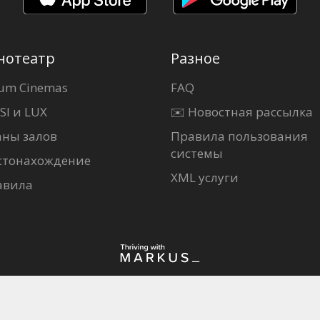
нотеатр
Разное
um Cinemas
FAQ
SI и LUX
✉️ Новостная рассылка
аны залов
Правила пользования
системы
стонахождение
XML услуги
авила