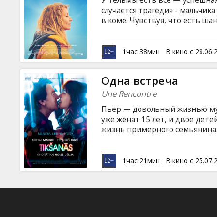
У Тельмы есть все — успешная
Кинозакуски
случается трагедия - мальчика
в коме. Чувствуя, что есть ш
исполнять все его мечты, о к
B2B
это на камеру. Теперь ей пре
перекресток в Токио, сыграть
1час 38мин
В кино с 28.06.
потрогать грудь математички…
Клуб
Фильм на французском языке с
Одна встреча
Une Rencontre
Пьер — довольный жизнью мужч
уже женат 15 лет, и двое дет
жизнь примерного семьянина. 
встречает Эльзу, милую и при
сразу же завязывается приятн
другу. Но принципы Пьера не 
1час 21мин
В кино с 25.07.
Эльза против отношений с же
закончить свое общение, по к