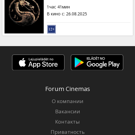
Кинозакуски
1час 41мин
В кино с
:
26.08.2025
B2B
Клуб
Forum Cinemas
О компании
Вакансии
Контакты
Приватность