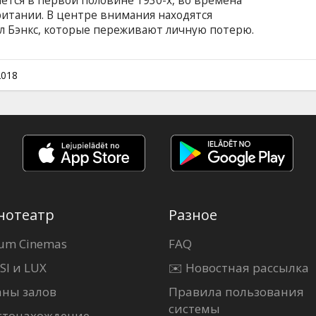
ется в первой половине 1930-х, во времена
ритании. В центре внимания находятся
 Бэнкс, которые переживают личную потерю.
х воспитанников появляется загадочная няня
ивительных магических способностей Мэри
 обрести радость и счастье, заручившись
2018
ной кузины Топси и добродушного хранителя
ийском языке с субтитрами на латышском и
нотеатр
Разное
um Cinemas
FAQ
SI и LUX
✉️ Новостная рассылка
аны залов
Правила пользования
системы
стонахождение