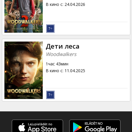
Кинозакуски
В кино с
:
24.04.2026
B2B
Клуб
Дети леса
Woodwalkers
1час 43мин
В кино с
:
11.04.2025