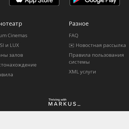
нотеатр
Разное
um Cinemas
FAQ
SI и LUX
✉️ Новостная рассылка
аны залов
Правила пользования
системы
стонахождение
XML услуги
авила