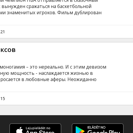
ый чемпион НБА отправляется в сказочный
к вынужден сражаться на баскетбольной
ми знаменитых игроков. Фильм дублирован
 Несколько сеансов на английском языке (без
021
ексов
 моногамия – это нереально. И с этим девизом
лную мощность - наслаждается жизнью в
бросается в любовные аферы. Неожиданно
ьи - привлекательный и успешный доктор
мантические чувства к Эми, и ее
дится под угрозой. Фильм на английском
015
ом и русском языках.