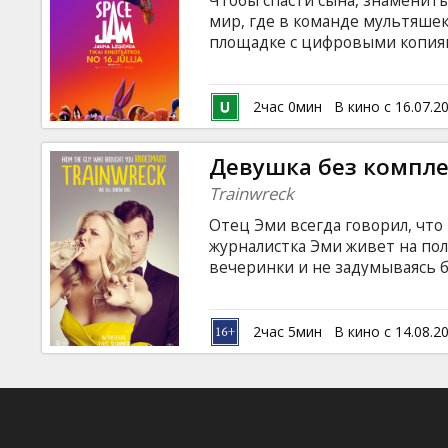
Чтобы спасти сына, знаменит
Кинозакуски
мир, где в команде мультяше
площадке с цифровыми копия
на русском и латышском языке.
B2B
субтитров).
2час 0мин
В кино с 16.07.2
Клуб
Девушка без компл
Trainwreck
Отец Эми всегда говорил, что
журналистка Эми живет на по
вечеринки и не задумываясь 
главный герой ее новой стат
Аарон начинает испытывать ро
беззаботный стиль жизни нахо
2час 5мин
В кино с 14.08.2
языке с субтитрами на латышск